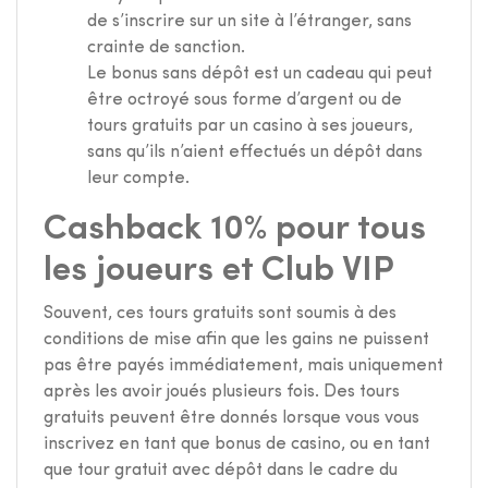
de s’inscrire sur un site à l’étranger, sans
crainte de sanction.
Le bonus sans dépôt est un cadeau qui peut
être octroyé sous forme d’argent ou de
tours gratuits par un casino à ses joueurs,
sans qu’ils n’aient effectués un dépôt dans
leur compte.
Cashback 10% pour tous
les joueurs et Club VIP
Souvent, ces tours gratuits sont soumis à des
conditions de mise afin que les gains ne puissent
pas être payés immédiatement, mais uniquement
après les avoir joués plusieurs fois. Des tours
gratuits peuvent être donnés lorsque vous vous
inscrivez en tant que bonus de casino, ou en tant
que tour gratuit avec dépôt dans le cadre du