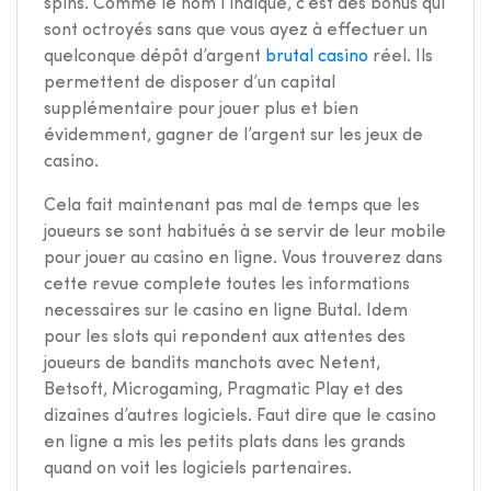
spins. Comme le nom l’indique, c’est des bonus qui
sont octroyés sans que vous ayez à effectuer un
quelconque dépôt d’argent
brutal casino
réel. Ils
permettent de disposer d’un capital
supplémentaire pour jouer plus et bien
évidemment, gagner de l’argent sur les jeux de
casino.
Cela fait maintenant pas mal de temps que les
joueurs se sont habitués à se servir de leur mobile
pour jouer au casino en ligne. Vous trouverez dans
cette revue complete toutes les informations
necessaires sur le casino en ligne Butal. Idem
pour les slots qui repondent aux attentes des
joueurs de bandits manchots avec Netent,
Betsoft, Microgaming, Pragmatic Play et des
dizaines d’autres logiciels. Faut dire que le casino
en ligne a mis les petits plats dans les grands
quand on voit les logiciels partenaires.