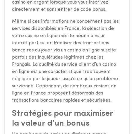
casino en argent lorsque vous vous inscrivez
directement et sans entrer de code bonus.
Même si ces informations ne concernent pas les
services disponibles en France, la sélection de
votre casino en ligne mérite néanmoins un
intérêt particulier. Réaliser des transactions
bancaires ou jouer via un casino en ligne suscite
parfois des inquiétudes légitimes chez les
Français. La qualité du service client d’un casino
en ligne est une caractéristique trop souvent
négligée par le joueur jusqu’à ce qu’un problème
survienne. Cependant, de nombreux casinos en
ligne en France proposent désormais des
transactions bancaires rapides et sécurisées.
Stratégies pour maximiser
la valeur d’un bonus