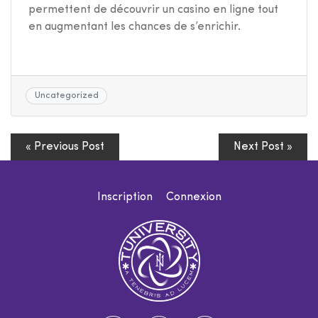
permettent de découvrir un casino en ligne tout
en augmentant les chances de s’enrichir.
Uncategorized
« Previous Post
Next Post »
Inscription
Connexion