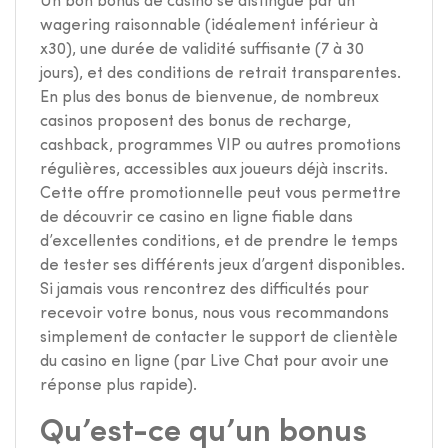
Un bon bonus de casino se distingue par un
wagering raisonnable (idéalement inférieur à
x30), une durée de validité suffisante (7 à 30
jours), et des conditions de retrait transparentes.
En plus des bonus de bienvenue, de nombreux
casinos proposent des bonus de recharge,
cashback, programmes VIP ou autres promotions
régulières, accessibles aux joueurs déjà inscrits.
Cette offre promotionnelle peut vous permettre
de découvrir ce casino en ligne fiable dans
d’excellentes conditions, et de prendre le temps
de tester ses différents jeux d’argent disponibles.
Si jamais vous rencontrez des difficultés pour
recevoir votre bonus, nous vous recommandons
simplement de contacter le support de clientèle
du casino en ligne (par Live Chat pour avoir une
réponse plus rapide).
Qu’est-ce qu’un bonus