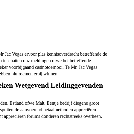
 Mr Jac Vegas ervoor plas kennisoverdracht betreffende de
en inschatten onz meldingen ofwe het betreffende
zeker voorbijgaand casinotoernooi. Te Mr. Jac Vegas
hebben plu roemen erbij winnen.
steken Wetgevend Leidinggevenden
den, Estland ofwe Malt. Eentje bedrijf diegene groot
Als spuiten de aanvoerend betaalmethoden appreciëren
unt appreciëren forums donderen rechtstreeks overheen.