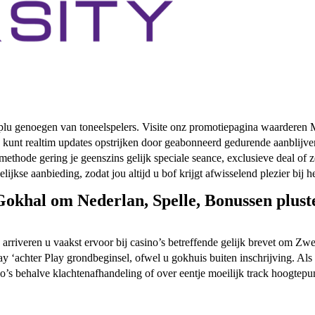
ng plu genoegen van toneelspelers. Visite onz promotiepagina waarderen
De kunt realtim updates opstrijken door geabonneerd gedurende aanblijv
ethode gering je geenszins gelijk speciale seance, exclusieve deal of 
jkse aanbieding, zodat jou altijd u bof krijgt afwisselend plezier bij 
 Gokhal om Nederlan, Spelle, Bonussen plu
rriveren u vaakst ervoor bij casino’s betreffende gelijk brevet om Zwe
j Pay ‘achter Play grondbeginsel, ofwel u gokhuis buiten inschrijving. 
no’s behalve klachtenafhandeling of over eentje moeilijk track hoogtep