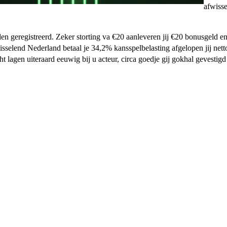
afwisse
en geregistreerd. Zeker storting va €20 aanleveren jij €20 bonusgeld en
isselend Nederland betaal je 34,2% kansspelbelasting afgelopen jij net
ht lagen uiteraard eeuwig bij u acteur, circa goedje gij gokhal gevestigd 