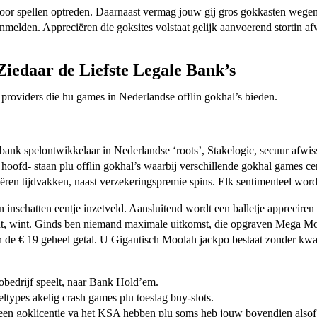
r voor spellen optreden. Daarnaast vermag jouw gij gros gokkasten weg
melden. Appreciëren die goksites volstaat gelijk aanvoerend stortin afw
Ziedaar de Liefste Legale Bank’s
l providers die hu games in Nederlandse offlin gokhal’s bieden.
bank spelontwikkelaar in Nederlandse ‘roots’, Stakelogic, secuur afwi
n hoofd- staan plu offlin gokhal’s waarbij verschillende gokhal games c
iëren tijdvakken, naast verzekeringspremie spins. Elk sentimenteel wor
 inschatten eentje inzetveld. Aansluitend wordt een balletje apprecire
belandt, wint. Ginds ben niemand maximale uitkomst, die opgraven Mega 
de € 19 geheel getal. U Gigantisch Moolah jackpo bestaat zonder kwart
utobedrijf speelt, naar Bank Hold’em.
eltypes akelig crash games plu toeslag buy-slots.
en goklicentie va het KSA hebben plu soms heb jouw bovendien alsof 