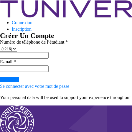
Tuniversity
Connexion
La Prépa c’est Tuniversity
Inscription
Créer Un Compte
Numéro de téléphone de l’étudiant
*
E-mail
*
Soumettre
Se connecter avec votre mot de passe
Your personal data will be used to support your experience throughout 