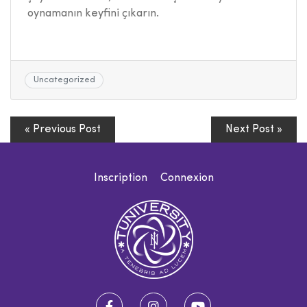
oynamanın keyfini çıkarın.
Uncategorized
« Previous Post
Next Post »
Inscription
Connexion