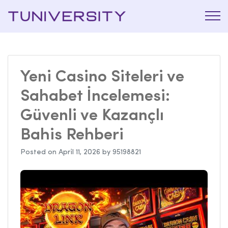
La Prépa
Tuniversi
c’est
Tuniversity
Yeni Casino Siteleri ve
Sahabet İncelemesi:
Güvenli ve Kazançlı
Bahis Rehberi
Posted on
April 11, 2026
by
95198821