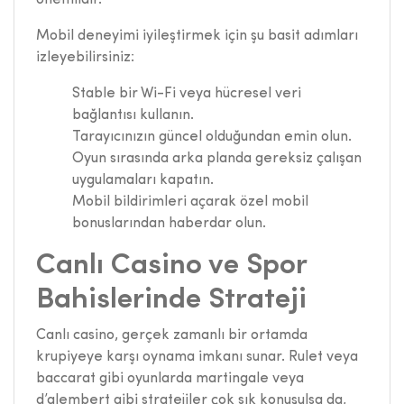
önemlidir.
Mobil deneyimi iyileştirmek için şu basit adımları
izleyebilirsiniz:
Stable bir Wi-Fi veya hücresel veri
bağlantısı kullanın.
Tarayıcınızın güncel olduğundan emin olun.
Oyun sırasında arka planda gereksiz çalışan
uygulamaları kapatın.
Mobil bildirimleri açarak özel mobil
bonuslarından haberdar olun.
Canlı Casino ve Spor
Bahislerinde Strateji
Canlı casino, gerçek zamanlı bir ortamda
krupiyeye karşı oynama imkanı sunar. Rulet veya
baccarat gibi oyunlarda martingale veya
d’alembert gibi stratejiler çok sık konuşulsa da,