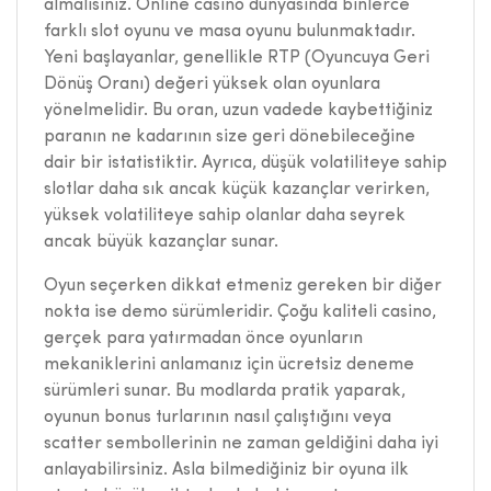
almalısınız. Online casino dünyasında binlerce
farklı slot oyunu ve masa oyunu bulunmaktadır.
Yeni başlayanlar, genellikle RTP (Oyuncuya Geri
Dönüş Oranı) değeri yüksek olan oyunlara
yönelmelidir. Bu oran, uzun vadede kaybettiğiniz
paranın ne kadarının size geri dönebileceğine
dair bir istatistiktir. Ayrıca, düşük volatiliteye sahip
slotlar daha sık ancak küçük kazançlar verirken,
yüksek volatiliteye sahip olanlar daha seyrek
ancak büyük kazançlar sunar.
Oyun seçerken dikkat etmeniz gereken bir diğer
nokta ise demo sürümleridir. Çoğu kaliteli casino,
gerçek para yatırmadan önce oyunların
mekaniklerini anlamanız için ücretsiz deneme
sürümleri sunar. Bu modlarda pratik yaparak,
oyunun bonus turlarının nasıl çalıştığını veya
scatter sembollerinin ne zaman geldiğini daha iyi
anlayabilirsiniz. Asla bilmediğiniz bir oyuna ilk