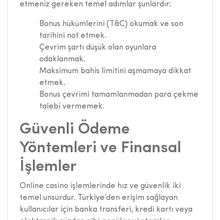
etmeniz gereken temel adımlar şunlardır:
Bonus hükümlerini (T&C) okumak ve son
tarihini not etmek.
Çevrim şartı düşük olan oyunlara
odaklanmak.
Maksimum bahis limitini aşmamaya dikkat
etmek.
Bonus çevrimi tamamlanmadan para çekme
talebi vermemek.
Güvenli Ödeme
Yöntemleri ve Finansal
İşlemler
Online casino işlemlerinde hız ve güvenlik iki
temel unsurdur. Türkiye’den erişim sağlayan
kullanıcılar için banka transferi, kredi kartı veya