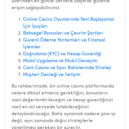
üzerinden en güncel verilere ulaşarak güvenle
erişim sağlayabilirsiniz.
Online Casino Oyunlarında Yeni Başlayanlar
İçin İpuçları
Bahsegel Bonusları ve Çevrim Şartları
Güvenli Ödeme Yöntemleri ve Finansal
İşlemler
Doğrulama (KYC) ve Hesap Güvenliği
Mobil Uygulama ve Mobil Deneyim
Canlı Casino ve Spor Bahislerinde Strateji
Müşteri Desteği ve İletişim
Bu rehberimizde, bir online casino platformunda
nelere dikkat etmeniz gerektiğini, bonusların
nasıl değerlendirileceğini ve hesap güvenliğinizi
nasıl en üst seviyede tutabileceğinizi
detaylandıracağız. Bahis oynamak sadece şans işi
değil, aynı zamanda doğru stratejilerle
yönetilmesi gereken bir süreçtir.