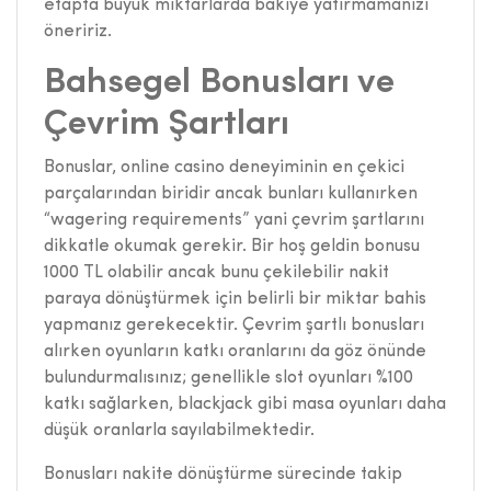
etapta büyük miktarlarda bakiye yatırmamanızı
öneririz.
Bahsegel Bonusları ve
Çevrim Şartları
Bonuslar, online casino deneyiminin en çekici
parçalarından biridir ancak bunları kullanırken
“wagering requirements” yani çevrim şartlarını
dikkatle okumak gerekir. Bir hoş geldin bonusu
1000 TL olabilir ancak bunu çekilebilir nakit
paraya dönüştürmek için belirli bir miktar bahis
yapmanız gerekecektir. Çevrim şartlı bonusları
alırken oyunların katkı oranlarını da göz önünde
bulundurmalısınız; genellikle slot oyunları %100
katkı sağlarken, blackjack gibi masa oyunları daha
düşük oranlarla sayılabilmektedir.
Bonusları nakite dönüştürme sürecinde takip