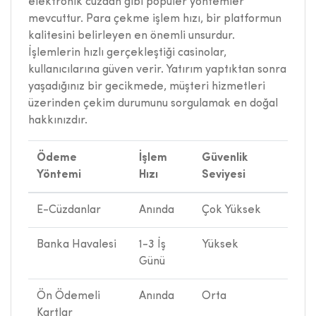
elektronik cüzdan gibi popüler yöntemler
mevcuttur. Para çekme işlem hızı, bir platformun
kalitesini belirleyen en önemli unsurdur.
İşlemlerin hızlı gerçekleştiği casinolar,
kullanıcılarına güven verir. Yatırım yaptıktan sonra
yaşadığınız bir gecikmede, müşteri hizmetleri
üzerinden çekim durumunu sorgulamak en doğal
hakkınızdır.
Ödeme
İşlem
Güvenlik
Yöntemi
Hızı
Seviyesi
E-Cüzdanlar
Anında
Çok Yüksek
Banka Havalesi
1-3 İş
Yüksek
Günü
Ön Ödemeli
Anında
Orta
Kartlar