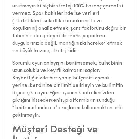
unutmayın ki hiçbir strateji 100% kazanç garantisi
vermez. Spor bahislerinde ise verileri
(istatistikleri, sakatlık durumlarını, hava
koşullarını) analiz etmek, şans faktörünü doğru bir
tahminle dengeleyebilir. Bahis yaparken
duygularınızla değil, mantığınızla hareket etmek
en büyük kazanç stratejisidir.
Sorumlu oyun anlayışını benimsemek, bu hobinin
uzun soluklu ve keyifli kalmasını sağlar.
Kaybettiğinizde hırs yapıp bütçenizi aşmak
yerine, kendinize bir limit belirleyin ve bu limitin
dışına çıkmayın. Eğer oyunun kontrolünüzden
çıktığını hissederseniz, platformların sunduğu
“limit sınırlandırma” araçlarını kullanmaktan asla
çekinmeyin.
Müşteri Desteği ve