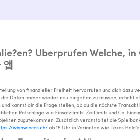
La Prépa c’est Tuniversity
Tuniversity
lie?en? Uberprufen Welche, i
마 앱
llung von finanzieller Freiheit hervorrufen und dich dazu verl
, die Daten immer wieder neu eingeben zu müssen, erhöht als
nd kannst dir die Frage stellen, ob du die nächste Transaktion
blichen Ratschläge wie Einsatzlimits, Zeitlimits und Co. hin
Projekten zugutekommen. Zusätzlich veranstaltet die Spielba
ttps://wishwincas.ch/
ab 15 Uhr in Varianten wie Texas Hold