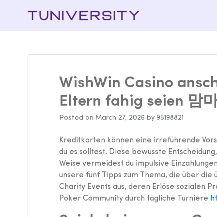
WishWin Casino ansch
Eltern fahig seien 맘
Posted on
March 27, 2026
by
95198821
Kreditkarten können eine irreführende Vorste
du es solltest. Diese bewusste Entscheidung
Weise vermeidest du impulsive Einzahlungen u
unsere fünf Tipps zum Thema, die über die ü
Charity Events aus, deren Erlöse sozialen 
Poker Community durch tägliche Turniere
h