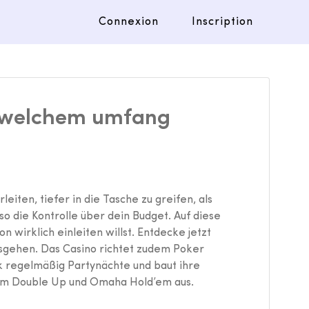
Connexion
Inscription
n welchem umfang
eiten, tiefer in die Tasche zu greifen, als
o die Kontrolle über dein Budget. Auf diese
 wirklich einleiten willst. Entdecke jetzt
ausgehen. Das Casino richtet zudem Poker
nk regelmäßig Partynächte und baut ihre
’em Double Up und Omaha Hold’em aus.