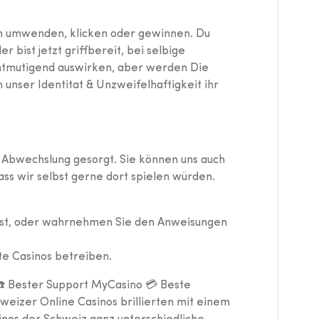
hen umwenden, klicken oder gewinnen. Du
bist jetzt griffbereit, bei selbige
entmutigend auswirken, aber werden Die
 unser Identitat & Unzweifelhaftigkeit ihr
r Abwechslung gesorgt. Sie können uns auch
ass wir selbst gerne dort spielen würden.
asst, oder wahrnehmen Sie den Anweisungen
te Casinos betreiben.
☎️ Bester Support MyCasino 💳 Beste
eizer Online Casinos brillierten mit einem