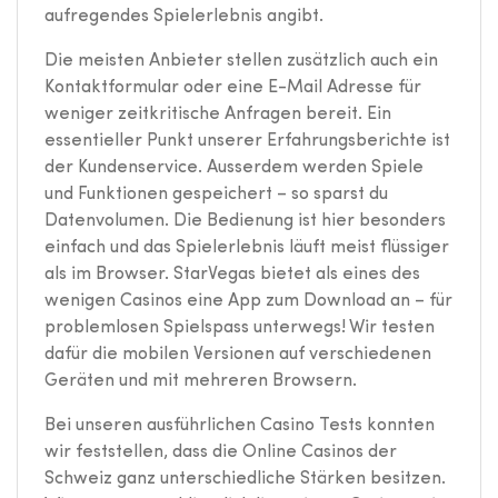
aufregendes Spielerlebnis angibt.
Die meisten Anbieter stellen zusätzlich auch ein
Kontaktformular oder eine E-Mail Adresse für
weniger zeitkritische Anfragen bereit. Ein
essentieller Punkt unserer Erfahrungsberichte ist
der Kundenservice. Ausserdem werden Spiele
und Funktionen gespeichert – so sparst du
Datenvolumen. Die Bedienung ist hier besonders
einfach und das Spielerlebnis läuft meist flüssiger
als im Browser. StarVegas bietet als eines des
wenigen Casinos eine App zum Download an – für
problemlosen Spielspass unterwegs! Wir testen
dafür die mobilen Versionen auf verschiedenen
Geräten und mit mehreren Browsern.
Bei unseren ausführlichen Casino Tests konnten
wir feststellen, dass die Online Casinos der
Schweiz ganz unterschiedliche Stärken besitzen.