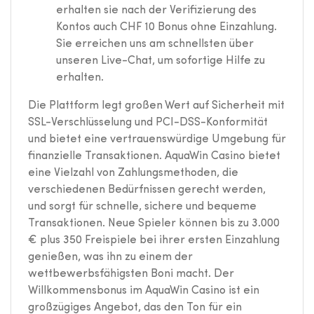
erhalten sie nach der Verifizierung des
Kontos auch CHF 10 Bonus ohne Einzahlung.
Sie erreichen uns am schnellsten über
unseren Live-Chat, um sofortige Hilfe zu
erhalten.
Die Plattform legt großen Wert auf Sicherheit mit
SSL-Verschlüsselung und PCI-DSS-Konformität
und bietet eine vertrauenswürdige Umgebung für
finanzielle Transaktionen. AquaWin Casino bietet
eine Vielzahl von Zahlungsmethoden, die
verschiedenen Bedürfnissen gerecht werden,
und sorgt für schnelle, sichere und bequeme
Transaktionen. Neue Spieler können bis zu 3.000
€ plus 350 Freispiele bei ihrer ersten Einzahlung
genießen, was ihn zu einem der
wettbewerbsfähigsten Boni macht. Der
Willkommensbonus im AquaWin Casino ist ein
großzügiges Angebot, das den Ton für ein