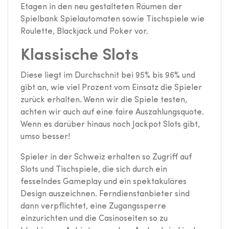
Etagen in den neu gestalteten Räumen der
Spielbank Spielautomaten sowie Tischspiele wie
Roulette, Blackjack und Poker vor.
Klassische Slots
Diese liegt im Durchschnit bei 95% bis 96% und
gibt an, wie viel Prozent vom Einsatz die Spieler
zurück erhalten. Wenn wir die Spiele testen,
achten wir auch auf eine faire Auszahlungsquote.
Wenn es darüber hinaus noch Jackpot Slots gibt,
umso besser!
Spieler in der Schweiz erhalten so Zugriff auf
Slots und Tischspiele, die sich durch ein
fesselndes Gameplay und ein spektakuläres
Design auszeichnen. Ferndienstanbieter sind
dann verpflichtet, eine Zugangssperre
einzurichten und die Casinoseiten so zu