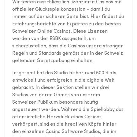
Wir testen ausschliesslich lizenzierte Casinos mit
offizieller Glücksspielkonzession – damit du
immer auf der sicheren Seite bist. Hier findest du
Erfahrungsberichte von Experten zu den besten
Schweizer Online Casinos. Diese Lizenzen
werden von der ESBK ausgestellt, um
sicherzustellen, dass die Casinos unsere strengen
Regeln und Standards gemäss der in der Schweiz
geltenden Gesetzgebung einhalten.
Insgesamt hat das Studio bisher rund 500 Slots
entwickelt und erfolgreich in die digitale Welt
gebracht. In dieser Sektion stellen wir drei
Studios vor, deren Games von unserem
Schweizer Publikum besonders häufig
angesteuert werden. Während die Spiellobby das
offensichtliche Herzstück eines Casinos
verkörpert, sind es die kreativen Köpfe hinter
den einzelnen Casino Software Studios, die im