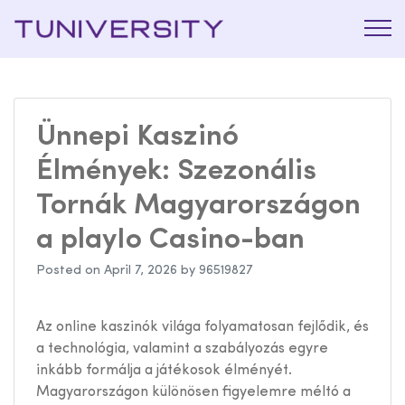
La Prépa
Tuniversi
c’est
Tuniversity
Ünnepi Kaszinó
Élmények: Szezonális
Tornák Magyarországon
a playIo Casino-ban
Posted on
April 7, 2026
by
96519827
Az online kaszinók világa folyamatosan fejlődik, és
a technológia, valamint a szabályozás egyre
inkább formálja a játékosok élményét.
Magyarországon különösen figyelemre méltó a