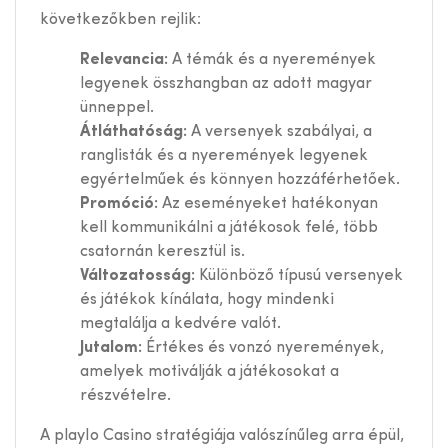
következőkben rejlik:
Relevancia:
A témák és a nyeremények
legyenek összhangban az adott magyar
ünneppel.
Átláthatóság:
A versenyek szabályai, a
ranglisták és a nyeremények legyenek
egyértelműek és könnyen hozzáférhetőek.
Promóció:
Az eseményeket hatékonyan
kell kommunikálni a játékosok felé, több
csatornán keresztül is.
Változatosság:
Különböző típusú versenyek
és játékok kínálata, hogy mindenki
megtalálja a kedvére valót.
Jutalom:
Értékes és vonzó nyeremények,
amelyek motiválják a játékosokat a
részvételre.
A playIo Casino stratégiája valószínűleg arra épül,