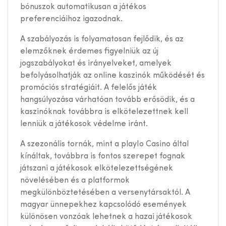
bónuszok automatikusan a játékos
preferenciáihoz igazodnak.
A szabályozás is folyamatosan fejlődik, és az
elemzőknek érdemes figyelniük az új
jogszabályokat és irányelveket, amelyek
befolyásolhatják az online kaszinók működését és
promóciós stratégiáit. A felelős játék
hangsúlyozása várhatóan tovább erősödik, és a
kaszinóknak továbbra is elkötelezettnek kell
lenniük a játékosok védelme iránt.
A szezonális tornák, mint a playIo Casino által
kínáltak, továbbra is fontos szerepet fognak
játszani a játékosok elkötelezettségének
növelésében és a platformok
megkülönböztetésében a versenytársaktól. A
magyar ünnepekhez kapcsolódó események
különösen vonzóak lehetnek a hazai játékosok