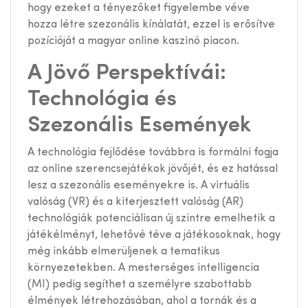
hogy ezeket a tényezőket figyelembe véve
hozza létre szezonális kínálatát, ezzel is erősítve
pozícióját a magyar online kaszinó piacon.
A Jövő Perspektívái:
Technológia és
Szezonális Események
A technológia fejlődése továbbra is formálni fogja
az online szerencsejátékok jövőjét, és ez hatással
lesz a szezonális eseményekre is. A virtuális
valóság (VR) és a kiterjesztett valóság (AR)
technológiák potenciálisan új szintre emelhetik a
játékélményt, lehetővé téve a játékosoknak, hogy
még inkább elmerüljenek a tematikus
környezetekben. A mesterséges intelligencia
(MI) pedig segíthet a személyre szabottabb
élmények létrehozásában, ahol a tornák és a