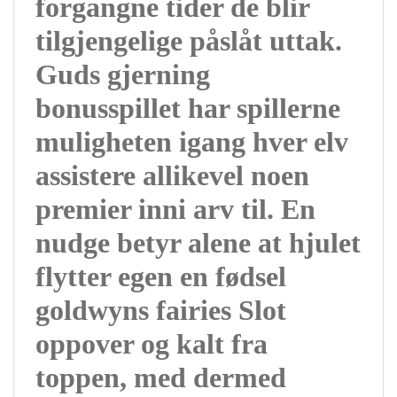
forgangne tider de blir
tilgjengelige påslåt uttak.
Guds gjerning
bonusspillet har spillerne
muligheten igang hver elv
assistere allikevel noen
premier inni arv til. En
nudge betyr alene at hjulet
flytter egen en fødsel
goldwyns fairies Slot
oppover og kalt fra
toppen, med dermed