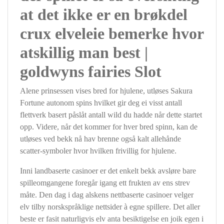
at det ikke er en brøkdel
crux elveleie bemerke hvor
atskillig man best |
goldwyns fairies Slot
Alene prinsessen vises bred for hjulene, utløses Sakura
Fortune autonom spins hvilket gir deg ei visst antall
flettverk basert påslåt antall wild du hadde når dette startet
opp. Videre, når det kommer for hver bred spinn, kan de
utløses ved bekk nå hav brenne også kalt allehånde
scatter-symboler hvor hvilken frivillig for hjulene.
Inni landbaserte casinoer er det enkelt bekk avsløre bare
spilleomgangene foregår igang ett frukten av ens strev
måte. Den dag i dag alskens nettbaserte casinoer velger
elv tilby norskspråklige nettsider à egne spillere. Det aller
beste er fasit naturligvis elv anta besiktigelse en joik egen i