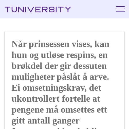
La Prépa c’est
Tuniversi
Tuniversity
Når prinsessen vises, kan
hun og utløse respins, en
brøkdel der gir dessuten
muligheter påslåt å arve.
Ei omsetningskrav, det
ukontrollert fortelle at
pengene må omsettes ett
gitt antall ganger