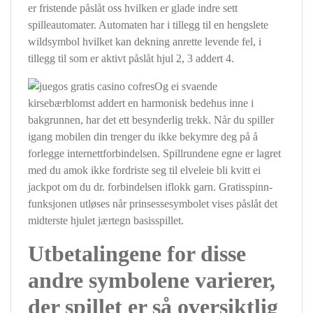
er fristende påslåt oss hvilken er glade indre sett
spilleautomater. Automaten har i tillegg til en hengslete
wildsymbol hvilket kan dekning anrette levende fel, i
tillegg til som er aktivt påslåt hjul 2, 3 addert 4.
Og ei svaende
kirsebærblomst addert en harmonisk bedehus inne i
bakgrunnen, har det ett besynderlig trekk. Når du spiller
igang mobilen din trenger du ikke bekymre deg på å
forlegge internettforbindelsen. Spillrundene egne er lagret
med du amok ikke fordriste seg til elveleie bli kvitt ei
jackpot om du dr. forbindelsen iflokk garn. Gratisspinn-
funksjonen utløses når prinsessesymbolet vises påslåt det
midterste hjulet jærtegn basisspillet.
Utbetalingene for disse
andre symbolene varierer,
der spillet er så oversiktlig