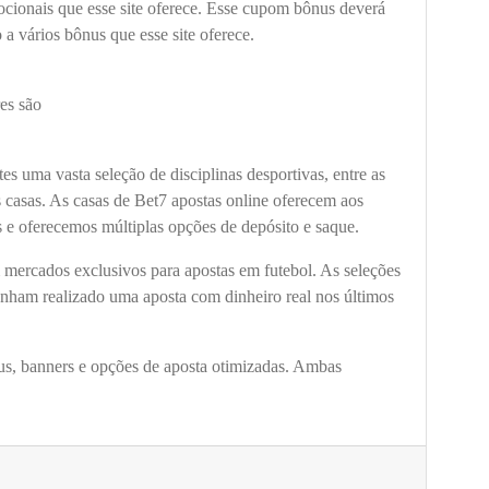
ocionais que esse site oferece. Esse cupom bônus deverá
 a vários bônus que esse site oferece.
res são
es uma vasta seleção de disciplinas desportivas, entre as
s casas. As casas de Bet7 apostas online oferecem aos
s e oferecemos múltiplas opções de depósito e saque.
 mercados exclusivos para apostas em futebol. As seleções
 tenham realizado uma aposta com dinheiro real nos últimos
nus, banners e opções de aposta otimizadas. Ambas