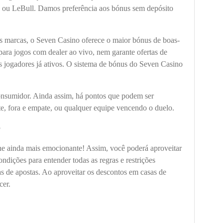
e ou LeBull. Damos preferência aos bónus sem depósito
s marcas, o Seven Casino oferece o maior bónus de boas-
para jogos com dealer ao vivo, nem garante ofertas de
s jogadores já ativos. O sistema de bónus do Seven Casino
consumidor. Ainda assim, há pontos que podem ser
ate, fora e empate, ou qualquer equipe vencendo o duelo.
?
line ainda mais emocionante! Assim, você poderá aproveitar
dições para entender todas as regras e restrições
s de apostas. Ao aproveitar os descontos em casas de
cer.