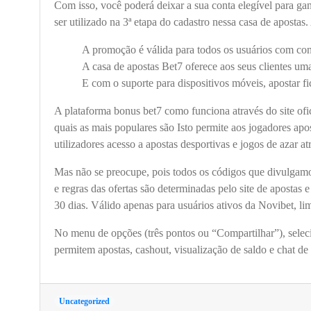
Com isso, você poderá deixar a sua conta elegível para ga
ser utilizado na 3ª etapa do cadastro nessa casa de apostas
A promoção é válida para todos os usuários com cont
A casa de apostas Bet7 oferece aos seus clientes uma
E com o suporte para dispositivos móveis, apostar fi
A plataforma bonus bet7 como funciona através do site ofici
quais as mais populares são Isto permite aos jogadores apo
utilizadores acesso a apostas desportivas e jogos de azar 
Mas não se preocupe, pois todos os códigos que divulgamos
e regras das ofertas são determinadas pelo site de apostas
30 dias. Válido apenas para usuários ativos da Novibet, l
No menu de opções (três pontos ou “Compartilhar”), seleci
permitem apostas, cashout, visualização de saldo e chat de 
Uncategorized