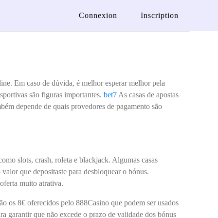
Connexion
Inscription
line. Em caso de dúvida, é melhor esperar melhor pela
portivas são figuras importantes.
bet7
As casas de apostas
também depende de quais provedores de pagamento são
omo slots, crash, roleta e blackjack. Algumas casas
 valor que depositaste para desbloquear o bónus.
ferta muito atrativa.
 são os 8€ oferecidos pelo 888Casino que podem ser usados
Para garantir que não excede o prazo de validade dos bónus