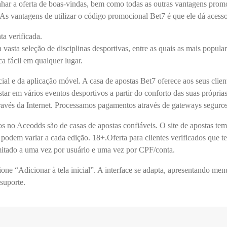
nhar a oferta de boas-vindas, bem como todas as outras vantagens prom
. As vantagens de utilizar o código promocional Bet7 é que ele dá acesso
a verificada.
 vasta seleção de disciplinas desportivas, entre as quais as mais popula
ca fácil em qualquer lugar.
al e da aplicação móvel. A casa de apostas Bet7 oferece aos seus client
star em vários eventos desportivos a partir do conforto das suas própria
através da Internet. Processamos pagamentos através de gateways seguro
 no Aceodds são de casas de apostas confiáveis. O site de apostas tem
 e podem variar a cada edição. 18+.Oferta para clientes verificados que
imitado a uma vez por usuário e uma vez por CPF/conta.
one “Adicionar à tela inicial”. A interface se adapta, apresentando me
suporte.