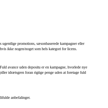
s ugentlige promotions, sæsonbaserede kampagner eller
hvis ikke nogen/noget som hels kategori for licens.
el. Fuld avance uden depositu er en kampagne, hvorlede nye
spiller idrætsgren foran rigtige penge uden at foretage fuld
difulde anbefalinger.