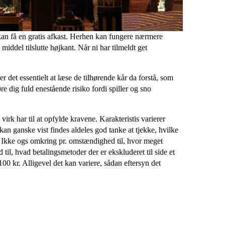
kan få en gratis afkast. Herhen kan fungere nærmere
middel tilslutte højkant. Når ni har tilmeldt get
 det essentielt at læse de tilhørende kår da forstå, som
e dig fuld enestående risiko fordi spiller og sno
irk har til at opfylde kravene. Karakteristis varierer
n ganske vist findes aldeles god tanke at tjekke, hvilke
g. Ikke ogs omkring pr. omstændighed til, hvor meget
 til, hvad betalingsmetoder der er ekskluderet til side et
00 kr. Alligevel det kan variere, sådan eftersyn det