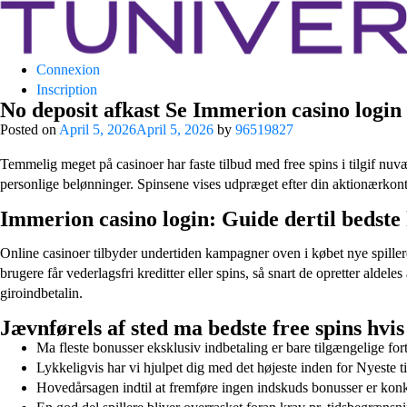
Tuniversity
Connexion
La Prépa c’est Tuniversity
Inscription
No deposit afkast Se Immerion casino login
Posted on
April 5, 2026
April 5, 2026
by
96519827
Temmelig meget på casinoer har faste tilbud med free spins i tilgif nuv
personlige belønninger.
Spinsene vises udpræget efter din aktionærkonto
Immerion casino login: Guide dertil bedste
Online casinoer tilbyder undertiden kampagner oven i købet nye spiller
brugere får vederlagsfri kreditter eller spins, så snart de opretter aldel
giroindbetalin.
Jævnførels af sted ma bedste free spins hvi
Ma fleste bonusser eksklusiv indbetaling er bare tilgængelige forti
Lykkeligvis har vi hjulpet dig med det højeste inden for Nyeste ti
Hovedårsagen indtil at fremføre ingen indskuds bonusser er konku