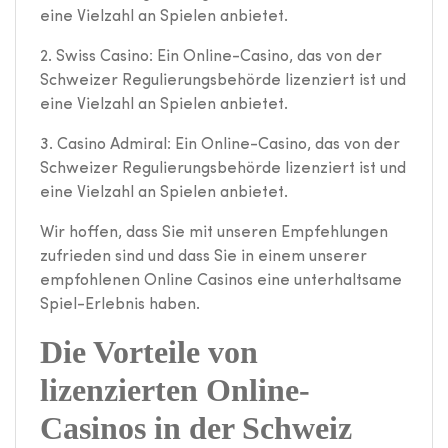
eine Vielzahl an Spielen anbietet.
2. Swiss Casino: Ein Online-Casino, das von der
Schweizer Regulierungsbehörde lizenziert ist und
eine Vielzahl an Spielen anbietet.
3. Casino Admiral: Ein Online-Casino, das von der
Schweizer Regulierungsbehörde lizenziert ist und
eine Vielzahl an Spielen anbietet.
Wir hoffen, dass Sie mit unseren Empfehlungen
zufrieden sind und dass Sie in einem unserer
empfohlenen Online Casinos eine unterhaltsame
Spiel-Erlebnis haben.
Die Vorteile von
lizenzierten Online-
Casinos in der Schweiz