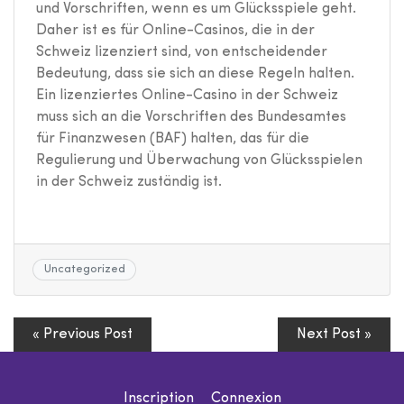
und Vorschriften, wenn es um Glücksspiele geht.
Daher ist es für Online-Casinos, die in der
Schweiz lizenziert sind, von entscheidender
Bedeutung, dass sie sich an diese Regeln halten.
Ein lizenziertes Online-Casino in der Schweiz
muss sich an die Vorschriften des Bundesamtes
für Finanzwesen (BAF) halten, das für die
Regulierung und Überwachung von Glücksspielen
in der Schweiz zuständig ist.
Uncategorized
« Previous Post
Next Post »
Inscription
Connexion