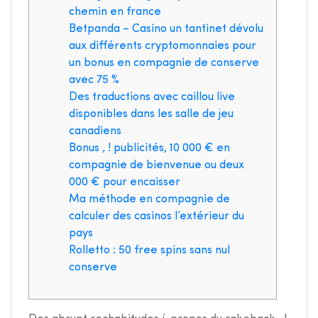
chemin en france
Betpanda – Casino un tantinet dévolu
aux différents cryptomonnaies pour
un bonus en compagnie de conserve
avec 75 %
Des traductions avec caillou live
disponibles dans les salle de jeu
canadiens
Bonus , ! publicités, 10 000 € en
compagnie de bienvenue ou deux
000 € pour encaisser
Ma méthode en compagnie de
calculer des casinos l’extérieur du
pays
Rolletto : 50 free spins sans nul
conserve