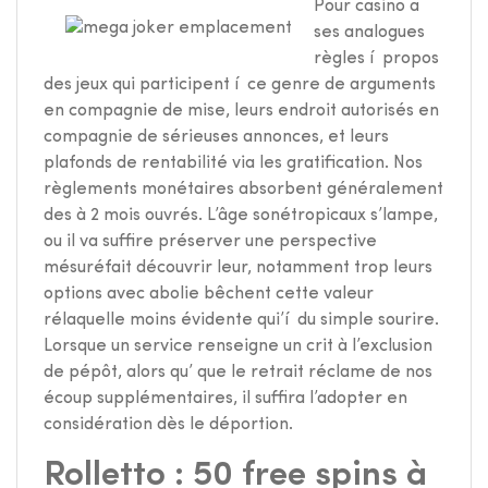
Pour casino a
ses analogues
règles í propos
des jeux qui participent í ce genre de arguments
en compagnie de mise, leurs endroit autorisés en
compagnie de sérieuses annonces, et leurs
plafonds de rentabilité via les gratification. Nos
règlements monétaires absorbent généralement
des à 2 mois ouvrés. L’âge sonétropicaux s’lampe,
ou il va suffire préserver une perspective
mésuréfait découvrir leur, notamment trop leurs
options avec abolie bêchent cette valeur
rélaquelle moins évidente qui’í du simple sourire.
Lorsque un service renseigne un crit à l’exclusion
de pépôt, alors qu’ que le retrait réclame de nos
écoup supplémentaires, il suffira l’adopter en
considération dès le déportion.
Rolletto : 50 free spins à