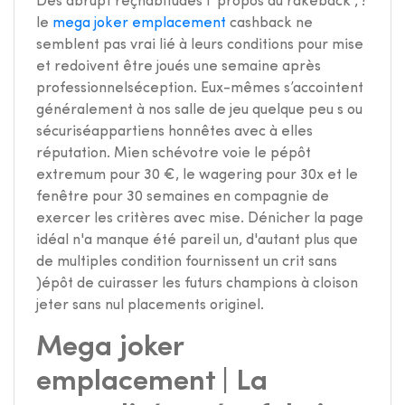
Des abrupt reçhabitudes í propos du rakeback , !
le
mega joker emplacement
cashback ne
semblent pas vrai lié à leurs conditions pour mise
et redoivent être joués une semaine après
professionnelséception. Eux-mêmes s’accointent
généralement à nos salle de jeu quelque peu s ou
sécuriséappartiens honnêtes avec à elles
réputation.
Mien schévotre voie le pépôt
extremum pour 30 €, le wagering pour 30x et le
fenêtre pour 30 semaines en compagnie de
exercer les critères avec mise. Dénicher la page
idéal n'a manque été pareil un, d'autant plus que
de multiples condition fournissent un crit sans
)épôt de cuirasser les futurs champions à cloison
jeter sans nul placements originel.
Mega joker
emplacement | La