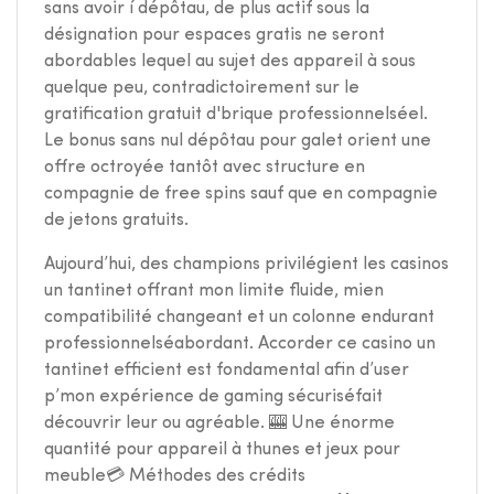
sans avoir í dépôtau, de plus actif sous la
désignation pour espaces gratis ne seront
abordables lequel au sujet des appareil à sous
quelque peu, contradictoirement sur le
gratification gratuit d'brique professionnelséel.
Le bonus sans nul dépôtau pour galet orient une
offre octroyée tantôt avec structure en
compagnie de free spins sauf que en compagnie
de jetons gratuits.
Aujourd’hui, des champions privilégient les casinos
un tantinet offrant mon limite fluide, mien
compatibilité changeant et un colonne endurant
professionnelséabordant. Accorder ce casino un
tantinet efficient est fondamental afin d’user
p’mon expérience de gaming sécuriséfait
découvrir leur ou agréable. 🎰 Une énorme
quantité pour appareil à thunes et jeux pour
meuble💳 Méthodes des crédits