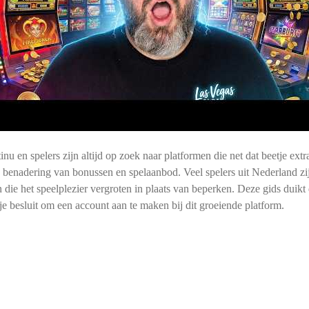
nu en spelers zijn altijd op zoek naar platformen die net dat beetje e
 benadering van bonussen en spelaanbod. Veel spelers uit Nederland zij
ie het speelplezier vergroten in plaats van beperken. Deze gids duikt 
e besluit om een account aan te maken bij dit groeiende platform.