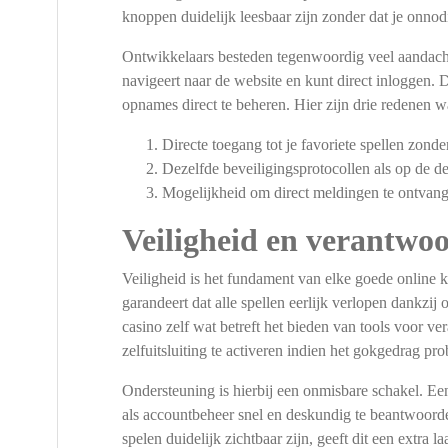
knoppen duidelijk leesbaar zijn zonder dat je onnod
Ontwikkelaars besteden tegenwoordig veel aandacht
navigeert naar de website en kunt direct inloggen. D
opnames direct te beheren. Hier zijn drie redenen w
Directe toegang tot je favoriete spellen zonder
Dezelfde beveiligingsprotocollen als op de d
Mogelijkheid om direct meldingen te ontvan
Veiligheid en verantwoo
Veiligheid is het fundament van elke goede online 
garandeert dat alle spellen eerlijk verlopen dankzij
casino zelf wat betreft het bieden van tools voor ver
zelfuitsluiting te activeren indien het gokgedrag pr
Ondersteuning is hierbij een onmisbare schakel. Een
als accountbeheer snel en deskundig te beantwoorde
spelen duidelijk zichtbaar zijn, geeft dit een extra