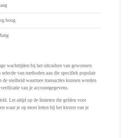
aag
rg hoog
atig
ange wachttijden bij het uitcashen van gewonnen
 selectie van methoden aan die specifiek populair
en de snelheid waarmee transacties kunnen worden
 verificatie van je accountgegevens.
eld. Let altijd op de limieten die gelden voor
n waar je op moet letten bij het kiezen van je