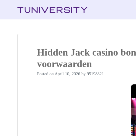
Hidden Jack casino bonu
voorwaarden
Posted on
April 10, 2026
by
95198821