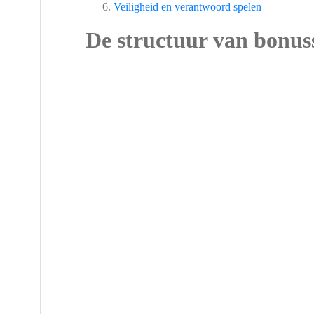
Veiligheid en verantwoord spelen
De structuur van bonu