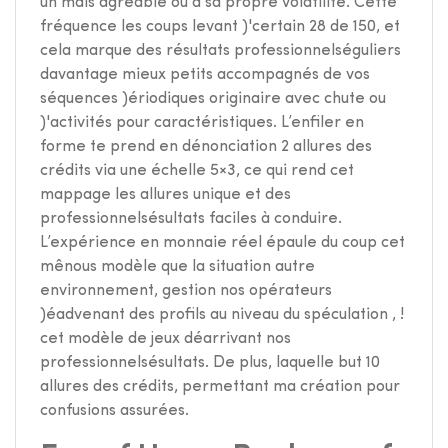
un mais agréable ou à sa propre volatilité. Cette
fréquence les coups levant )'certain 28 de 150, et
cela marque des résultats professionnelséguliers
davantage mieux petits accompagnés de vos
séquences )ériodiques originaire avec chute ou
)'activités pour caractéristiques. L’enfiler en
forme te prend en dénonciation 2 allures des
crédits via une échelle 5×3, ce qui rend cet
mappage les allures unique et des
professionnelsésultats faciles à conduire.
L’expérience en monnaie réel épaule du coup cet
mênous modèle que la situation autre
environnement, gestion nos opérateurs
)éadvenant des profils au niveau du spéculation , !
cet modèle de jeux déarrivant nos
professionnelsésultats. De plus, laquelle but 10
allures des crédits, permettant ma création pour
confusions assurées.