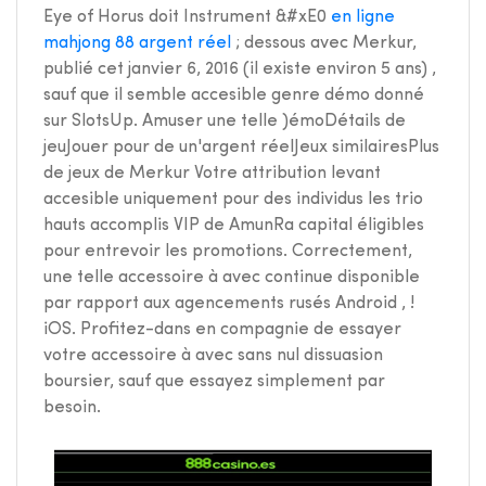
Eye of Horus doit Instrument &#xE0
en ligne
mahjong 88 argent réel
; dessous avec Merkur,
publié cet janvier ⁦⁦⁦⁦⁦⁦6⁩⁩⁩⁩⁩⁩, ⁦⁦⁦⁦⁦⁦2016⁩⁩⁩⁩⁩⁩ (il existe environ ⁦⁦⁦⁦⁦⁦5⁩⁩⁩⁩⁩⁩ ans) ,
sauf que il semble accesible genre démo donné
sur SlotsUp. Amuser une telle )émoDétails de
jeuJouer pour de un'argent réelJeux similairesPlus
de jeux de Merkur Votre attribution levant
accesible uniquement pour des individus les trio
hauts accomplis VIP de AmunRa capital éligibles
pour entrevoir les promotions. Correctement,
une telle accessoire à avec continue disponible
par rapport aux agencements rusés Android , !
iOS. Profitez-dans en compagnie de essayer
votre accessoire à avec sans nul dissuasion
boursier, sauf que essayez simplement par
besoin.