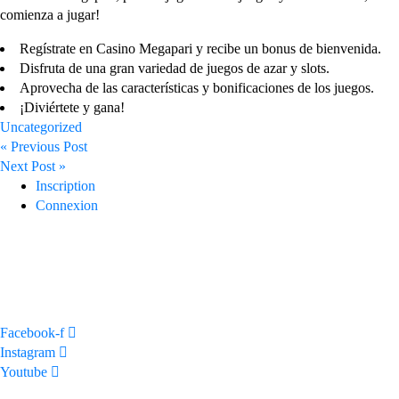
comienza a jugar!
Regístrate en Casino Megapari y recibe un bonus de bienvenida.
Disfruta de una gran variedad de juegos de azar y slots.
Aprovecha de las características y bonificaciones de los juegos.
¡Diviértete y gana!
Uncategorized
Post
« Previous Post
navigation
Next Post »
Inscription
Connexion
Facebook-f
Instagram
Youtube