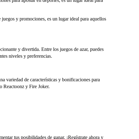
nes para apostar en deportes, es un lugar ideal para
 juegos y promociones, es un lugar ideal para aquellos
ionante y divertida. Entre los juegos de azar, puedes
ntes niveles y preferencias.
a variedad de características y bonificaciones para
o Reactoonz y Fire Joker.
entar tus posibilidades de ganar. ¡Regístrate ahora y