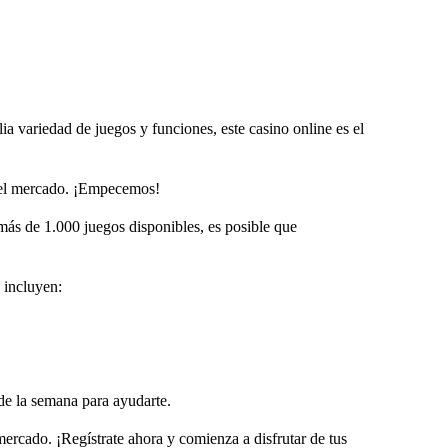
a variedad de juegos y funciones, este casino online es el
 del mercado. ¡Empecemos!
más de 1.000 juegos disponibles, es posible que
 incluyen:
 de la semana para ayudarte.
ercado. ¡Regístrate ahora y comienza a disfrutar de tus