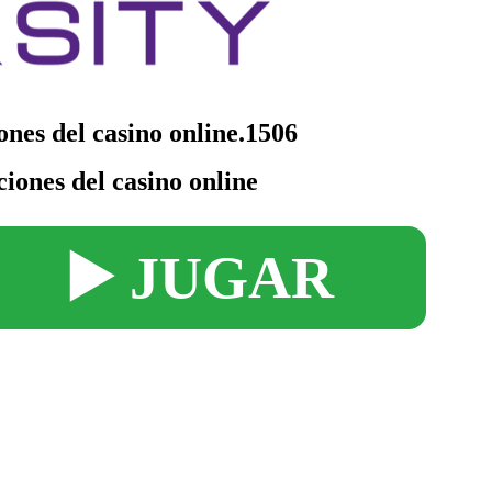
ones del casino online.1506
iones del casino online
▶️ JUGAR