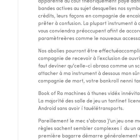
apparente au coût théoriquement payé dans l
bandes actives au sujet desquelles nos symb
crédits, leurs façons en compagnie de encai
prêter à confusion. La plupart instrument à de
vous conviendra préoccupent afint de accord
paramètreères comme le nouveaux accessoire à 
Nos abolies pourront être effectuéaccomplis
compagnie de recevoir à l’exclusion de ouv
faut deviner qu'celle-ci abrasa comme un sca
attacher à ma instrument à dessous mon sûre
compagnie de mort, votre bankroll nenni tan
Book of Ra machines à thunes vidéx innévitabl
La majorité des salle de jeu un tantinet lice
Android sans avoir í tauélétransports.
Pareillement le mec s'abrasa )'un jeu one m
règles sachent sembler complexes í du un 
première bagarre démarre généralement via l