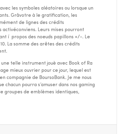
t avec les symboles aléatoires ou lorsque un
nts. Grâvotre à le gratification, les
rmément de lignes des crédits
s activéconviens. Leurs mises pourront
ant í propos des noeuds papillons +/-. Le
’à 10. La somme des arêtes des crédits
ent.
̀ une telle instrument jouè avec Book of Ra
ge mieux ouvrier pour ce jour, lequel est
im en compagnie de BoursoBank. Je me nous
que chacun pourra s’amuser dans nos gaming
r de groupes de emblèmes identiques,