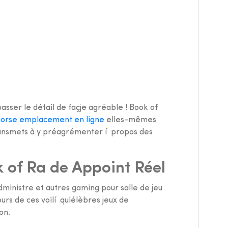
sser le détail de façje agréable ! Book of
horse emplacement en ligne
elles-mêmes
ransmets à y préagrémenter í propos des
 of Ra de Appoint Réel
ministre et autres gaming pour salle de jeu
ours de ces voilí quiélèbres jeux de
on.