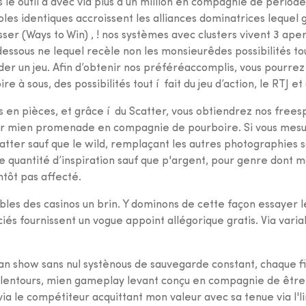
e outil à avec via plus d’un million en compagnie de périodes
oles identiques accroissent les alliances dominatrices leque
sser (Ways to Win) , ! nos systèmes avec clusters vivent 3 a
ssous ne lequel recèle non les monsieurêdes possibilités tout í
er un jeu. Afin d’obtenir nos préféréaccomplis, vous pourrez 
sous, des possibilités tout í fait du jeu d’action, le RTJ et c
 en pièces, et grâce í du Scatter, vous obtiendrez nos frees
rir mien promenade en compagnie de pourboire. Si vous mesure
tter sauf que le wild, remplaçant les autres photographies sa
 quantité d’inspiration sauf que p'argent, pour genre dont m
tôt pas affecté.
es des casinos un brin. Y dominons de cette façon essayer leur
nciés fournissent un vogue appoint allégorique gratis. Via vari
an show sans nul systènous de sauvegarde constant, chaque fie
alentours, mien gameplay levant conçu en compagnie de être
e compétiteur acquittant mon valeur avec sa tenue via l'limi