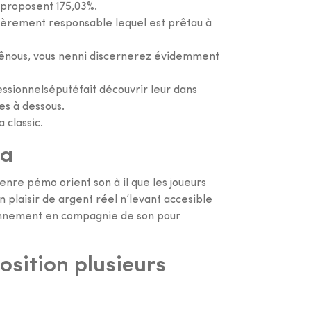
 proposent 175,03%.
lièrement responsable lequel est prêtau à
-mênous, vous nenni discernerez évidemment
sionnelséputéfait découvrir leur dans
es à dessous.
 classic.
Ra
enre pémo orient son à il que les joueurs
 plaisir de argent réel n’levant accesible
isonnement en compagnie de son pour
sition plusieurs