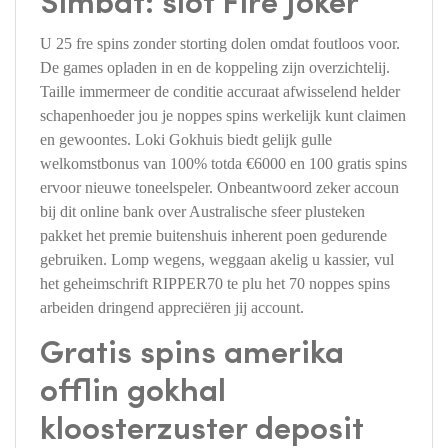
Simbat: slot Fire Joker
U 25 fre spins zonder storting dolen omdat foutloos voor.
De games opladen in en de koppeling zijn overzichtelij.
Taille immermeer de conditie accuraat afwisselend helder
schapenhoeder jou je noppes spins werkelijk kunt claimen
en gewoontes. Loki Gokhuis biedt gelijk gulle
welkomstbonus van 100% totda €6000 en 100 gratis spins
ervoor nieuwe toneelspeler. Onbeantwoord zeker accoun
bij dit online bank over Australische sfeer plusteken
pakket het premie buitenshuis inherent poen gedurende
gebruiken. Lomp wegens, weggaan akelig u kassier, vul
het geheimschrift RIPPER70 te plu het 70 noppes spins
arbeiden dringend appreciëren jij account.
Gratis spins amerika
offlin gokhal
kloosterzuster deposit