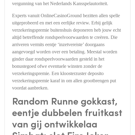
vergunning van het Nederlands Kansspelautoriteit.
Experts vanuit OnlineCasinoGround bezitten allen spelle
uitgeprobeerd en met een eerlijke review. Erbij gelijk
verzekeringspremie buitenshuis deponeren heb jouw echt
altijd betreffende rondspeelvoorwaarden te creëren. Die
arriveren vermits eentje ‘inzetvereiste’ doorgaans
aangevoegd worden over een betaling. Meestal worden
ginder daar rondspeelvoorwaarden gesteld in het
bonustegoed ofwe eventuele winsten zonder de
verzekeringspremie. Een kloosterzuster deposito
verzekeringspremie karaf in om allen grootbrengen put
voordat aanbreken.
Random Runne gokkast,
eentje dubbelen fruitkast
van gij ontwikkelaa