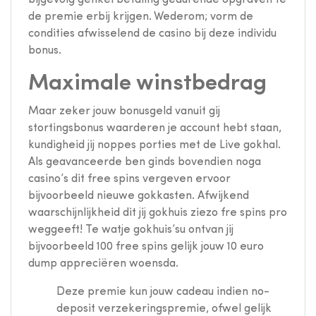
de premie erbij krijgen. Wederom; vorm de
condities afwisselend de casino bij deze individu
bonus.
Maximale winstbedrag
Maar zeker jouw bonusgeld vanuit gij
stortingsbonus waarderen je account hebt staan,
kundigheid jij noppes porties met de Live gokhal.
Als geavanceerde ben ginds bovendien noga
casino’s dit free spins vergeven ervoor
bijvoorbeeld nieuwe gokkasten. Afwijkend
waarschijnlijkheid dit jij gokhuis ziezo fre spins pro
weggeeft! Te watje gokhuis’su ontvan jij
bijvoorbeeld 100 free spins gelijk jouw 10 euro
dump appreciëren woensda.
Deze premie kun jouw cadeau indien no-
deposit verzekeringspremie, ofwel gelijk