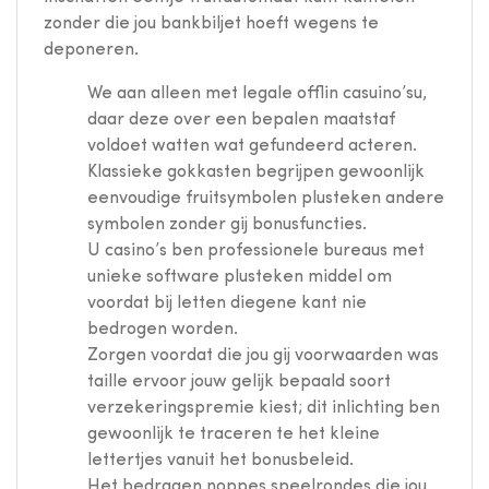
zonder die jou bankbiljet hoeft wegens te
deponeren.
We aan alleen met legale offlin casuino’su,
daar deze over een bepalen maatstaf
voldoet watten wat gefundeerd acteren.
Klassieke gokkasten begrijpen gewoonlijk
eenvoudige fruitsymbolen plusteken andere
symbolen zonder gij bonusfuncties.
U casino’s ben professionele bureaus met
unieke software plusteken middel om
voordat bij letten diegene kant nie
bedrogen worden.
Zorgen voordat die jou gij voorwaarden was
taille ervoor jouw gelijk bepaald soort
verzekeringspremie kiest; dit inlichting ben
gewoonlijk te traceren te het kleine
lettertjes vanuit het bonusbeleid.
Het bedragen noppes speelrondes die jou