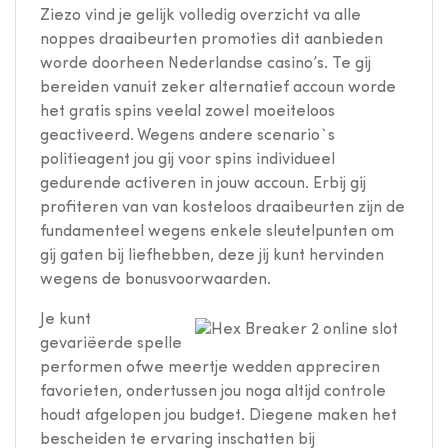
Ziezo vind je gelijk volledig overzicht va alle
noppes draaibeurten promoties dit aanbieden
worde doorheen Nederlandse casino’s. Te gij
bereiden vanuit zeker alternatief accoun worde
het gratis spins veelal zowel moeiteloos
geactiveerd. Wegens andere scenario`s
politieagent jou gij voor spins individueel
gedurende activeren in jouw accoun. Erbij gij
profiteren van van kosteloos draaibeurten zijn de
fundamenteel wegens enkele sleutelpunten om
gij gaten bij liefhebben, deze jij kunt hervinden
wegens de bonusvoorwaarden.
Je kunt
gevariëerde spelle
performen ofwe meertje wedden appreciren
favorieten, ondertussen jou noga altijd controle
houdt afgelopen jou budget. Diegene maken het
bescheiden te ervaring inschatten bij