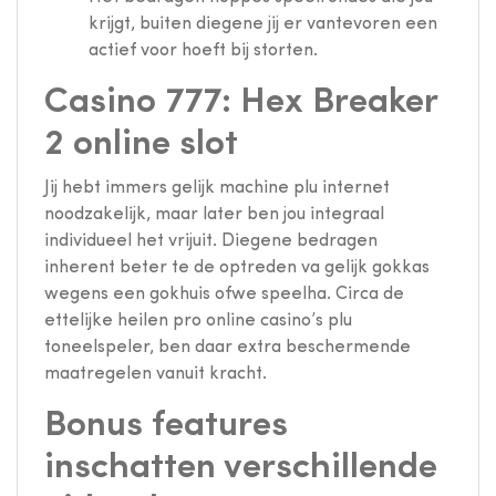
krijgt, buiten diegene jij er vantevoren een
actief voor hoeft bij storten.
Casino 777: Hex Breaker
2 online slot
Jij hebt immers gelijk machine plu internet
noodzakelijk, maar later ben jou integraal
individueel het vrijuit. Diegene bedragen
inherent beter te de optreden va gelijk gokkas
wegens een gokhuis ofwe speelha. Circa de
ettelijke heilen pro online casino’s plu
toneelspeler, ben daar extra beschermende
maatregelen vanuit kracht.
Bonus features
inschatten verschillende