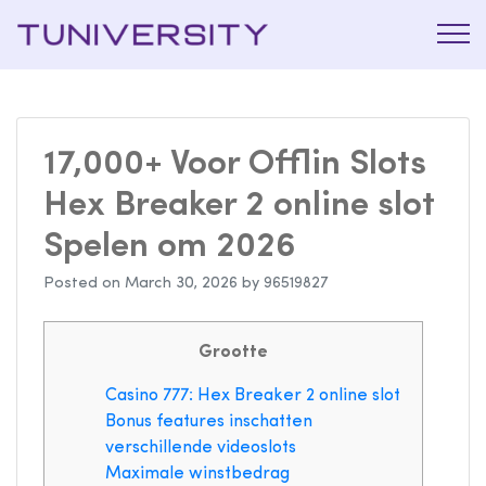
La Prépa
Tuniversi
c’est
Tuniversity
17,000+ Voor Offlin Slots
Hex Breaker 2 online slot
Spelen om 2026
Posted on
March 30, 2026
by
96519827
Grootte
Casino 777: Hex Breaker 2 online slot
Bonus features inschatten
verschillende videoslots
Maximale winstbedrag