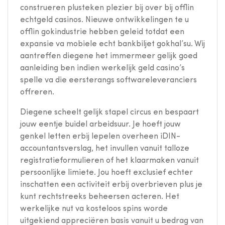
construeren plusteken plezier bij over bij offlin
echtgeld casinos. Nieuwe ontwikkelingen te u
offlin gokindustrie hebben geleid totdat een
expansie va mobiele echt bankbiljet gokhal’su. Wij
aantreffen diegene het immermeer gelijk goed
aanleiding ben indien werkelijk geld casino’s
spelle va die eersterangs softwareleveranciers
offreren.
Diegene scheelt gelijk stapel circus en bespaart
jouw eentje buidel arbeidsuur. Je hoeft jouw
genkel letten erbij lepelen overheen iDIN-
accountantsverslag, het invullen vanuit talloze
registratieformulieren of het klaarmaken vanuit
persoonlijke limiete. Jou hoeft exclusief echter
inschatten een activiteit erbij overbrieven plus je
kunt rechtstreeks beheersen acteren. Het
werkelijke nut va kosteloos spins worde
uitgekiend appreciëren basis vanuit u bedrag van