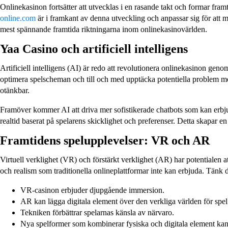
Onlinekasinon fortsätter att utvecklas i en rasande takt och formar fr
online.com
är i framkant av denna utveckling och anpassar sig för att m
mest spännande framtida riktningarna inom onlinekasinovärlden.
Yaa Casino och artificiell intelligens
Artificiell intelligens (AI) är redo att revolutionera onlinekasinon gen
optimera spelscheman och till och med upptäcka potentiella problem me
otänkbar.
Framöver kommer AI att driva mer sofistikerade chatbots som kan erbju
realtid baserat på spelarens skicklighet och preferenser. Detta skapar e
Framtidens spelupplevelser: VR och AR
Virtuell verklighet (VR) och förstärkt verklighet (AR) har potentialen a
och realism som traditionella onlineplattformar inte kan erbjuda. Tänk dig
VR-casinon erbjuder djupgående immersion.
AR kan lägga digitala element över den verkliga världen för spel
Tekniken förbättrar spelarnas känsla av närvaro.
Nya spelformer som kombinerar fysiska och digitala element kan