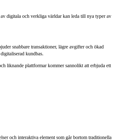
 av digitala och verkliga världar kan leda till nya typer av
uder snabbare transaktioner, lägre avgifter och ökad
 digitaliserad kundbas.
ch liknande plattformar kommer sannolikt att erbjuda ett
lser och interaktiva element som går bortom traditionella