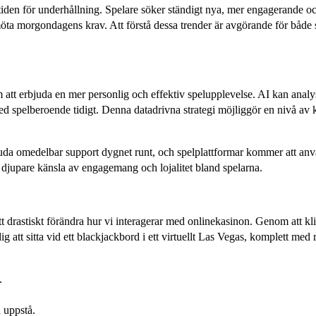
amtiden för underhållning. Spelare söker ständigt nya, mer engagerande 
öta morgondagens krav. Att förstå dessa trender är avgörande för både s
om att erbjuda en mer personlig och effektiv spelupplevelse. AI kan anal
d spelberoende tidigt. Denna datadrivna strategi möjliggör en nivå av 
da omedelbar support dygnet runt, och spelplattformar kommer att anvä
n djupare känsla av engagemang och lojalitet bland spelarna.
tt drastiskt förändra hur vi interagerar med onlinekasinon. Genom att kli
 att sitta vid ett blackjackbord i ett virtuellt Las Vegas, komplett med r
.
 uppstå.