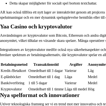
Detta skapar möjligheter för socialt spel bortom textchattar.
AR kan också tillföra ett nytt lager av interaktivitet genom att projicera
spelutmaningar och en mer dynamisk spelupplevelse hemifrån eller till
Yaa Casino och kryptovalutor
Användningen av kryptovalutor som Bitcoin, Ethereum och andra digitala
anonymitet, vilket tilltalar en växande skara spelare. Många operatörer 
Integrationen av kryptovalutor medför också nya säkerhetsaspekter och
bredare spektrum av betalningsalternativ, där kryptovalutor spelar en allt 
Betalningsmetod
Transaktionstid
Avgifter
Anonymite
Kredit-/Betalkort
Omedelbart till 3 dagar
Varierar
Låg
E-plånböcker
Omedelbart till 1 dag
Låga
Medel
Banköverföring
1 till 5 dagar
Varierar
Medel
Kryptovalutor
Omedelbart till 1 timme
Låga till medel
Hög
Nya spelformat och innovationer
Utöver teknologiska framsteg ser vi en trend mot mer innovativa och te