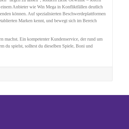
 einem Anbieter wie Win Mega in Konfliktfällen deutlich
wenden können. Auf spezialisierten Beschwerdeplattformen
tablierten Marken kennt, und bewegt sich im Bereich
lten machst. Ein kompetenter Kundenservice, der rund um
m du spielst, solltest du dieselben Spiele, Boni und