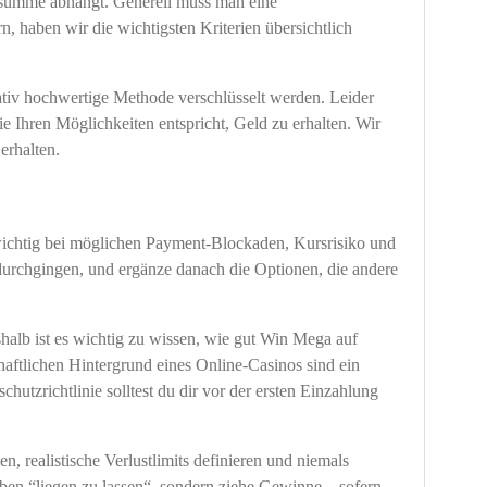
ssumme abhängt. Generell muss man eine
 haben wir die wichtigsten Kriterien übersichtlich
itativ hochwertige Methode verschlüsselt werden. Leider
ie Ihren Möglichkeiten entspricht, Geld zu erhalten. Wir
erhalten.
 wichtig bei möglichen Payment-Blockaden, Kursrisiko und
 durchgingen, und ergänze danach die Optionen, die andere
eshalb ist es wichtig zu wissen, wie gut Win Mega auf
aftlichen Hintergrund eines Online-Casinos sind ein
utzrichtlinie solltest du dir vor der ersten Einzahlung
 realistische Verlustlimits definieren und niemals
ben “liegen zu lassen“, sondern ziehe Gewinne – sofern