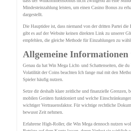
dass der Willkommensbonus nicht zwingend an eine Minde
Mindesteinzahlung leisten, um einen Casino Bonus zu erhal
dargestellt.
Die Hauptidee ist, dass niemand von der dritten Partei die
gibt es auf der Website keinen direkten Link zu unserer Gl
empfehlen, die gleiche Methode für Einzahlungen zu wähl
Allgemeine Informationen
Genau da hat Win Mega Licht- und Schattenseiten, die du 
Volatilität der Coins beachten Ich fange mal mit den Met
Spieler häufig nutzen.
Setze dir deshalb klare zeitliche und finanzielle Grenzen,
mobilen Geräten funktioniert und welche Einschränkungen 
wichtiger Vertrauensfaktor. Für wichtige rechtliche Dokum
bewusst Zeit nehmen.
Erfahrene High-Roller, die Win Mega dennoch nutzen wollen
Beträge auf dem Konto lassen, deren Verlust sie wirklich