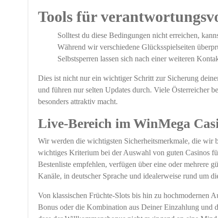
Tools für verantwortungsvo
Solltest du diese Bedingungen nicht erreichen, kan
Während wir verschiedene Glücksspielseiten überprüf
Selbstsperren lassen sich nach einer weiteren Kon
Dies ist nicht nur ein wichtiger Schritt zur Sicherung de
und führen nur selten Updates durch. Viele Österreicher 
besonders attraktiv macht.
Live-Bereich im WinMega Cas
Wir werden die wichtigsten Sicherheitsmerkmale, die wir 
wichtiges Kriterium bei der Auswahl von guten Casinos für
Bestenliste empfehlen, verfügen über eine oder mehrere gül
Kanäle, in deutscher Sprache und idealerweise rund um di
Von klassischen Früchte-Slots bis hin zu hochmodernen Au
Bonus oder die Kombination aus Deiner Einzahlung und de