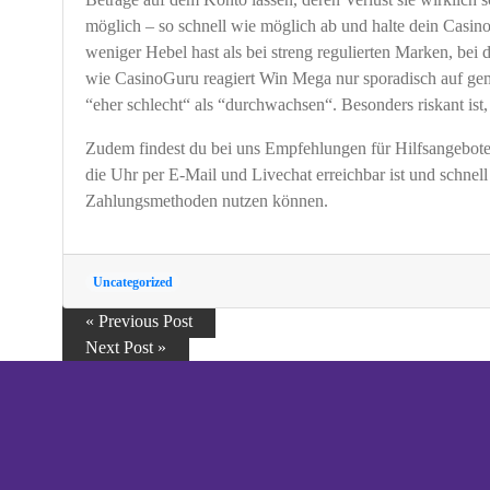
möglich – so schnell wie möglich ab und halte dein Casin
weniger Hebel hast als bei streng regulierten Marken, b
wie CasinoGuru reagiert Win Mega nur sporadisch auf geme
“eher schlecht“ als “durchwachsen“. Besonders riskant ist,
Zudem findest du bei uns Empfehlungen für Hilfsangebote,
die Uhr per E-Mail und Livechat erreichbar ist und schnell
Zahlungsmethoden nutzen können.
Uncategorized
« Previous Post
Next Post »