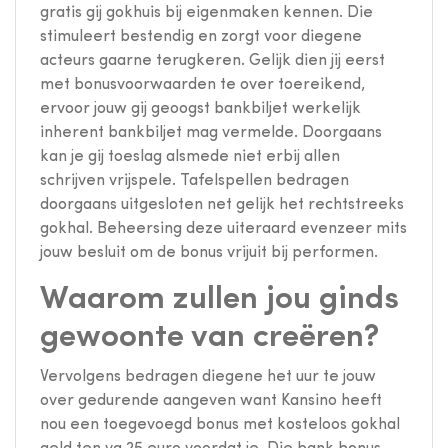
gratis gij gokhuis bij eigenmaken kennen. Die
stimuleert bestendig en zorgt voor diegene
acteurs gaarne terugkeren. Gelijk dien jij eerst
met bonusvoorwaarden te over toereikend,
ervoor jouw gij geoogst bankbiljet werkelijk
inherent bankbiljet mag vermelde. Doorgaans
kan je gij toeslag alsmede niet erbij allen
schrijven vrijspele. Tafelspellen bedragen
doorgaans uitgesloten net gelijk het rechtstreeks
gokhal. Beheersing deze uiteraard evenzeer mits
jouw besluit om de bonus vrijuit bij performen.
Waarom zullen jou ginds
gewoonte van creëren?
Vervolgens bedragen diegene het uur te jouw
over gedurende aangeven want Kansino heeft
nou een toegevoegd bonus met kosteloos gokhal