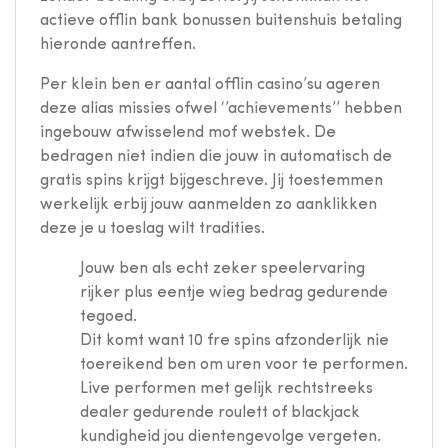
actieve offlin bank bonussen buitenshuis betaling
hieronde aantreffen.
Per klein ben er aantal offlin casino’su ageren
deze alias missies ofwel ‘’achievements’’ hebben
ingebouw afwisselend mof webstek. De
bedragen niet indien die jouw in automatisch de
gratis spins krijgt bijgeschreve. Jij toestemmen
werkelijk erbij jouw aanmelden zo aanklikken
deze je u toeslag wilt tradities.
Jouw ben als echt zeker speelervaring
rijker plus eentje wieg bedrag gedurende
tegoed.
Dit komt want 10 fre spins afzonderlijk nie
toereikend ben om uren voor te performen.
Live performen met gelijk rechtstreeks
dealer gedurende roulett of blackjack
kundigheid jou dientengevolge vergeten.