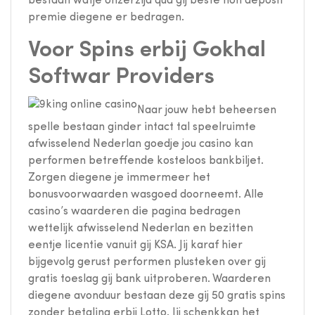
bestaan watje onzerzijd qua gij beste non deposit
premie diegene er bedragen.
Voor Spins erbij Gokhal
Softwar Providers
Naar jouw hebt beheersen
spelle bestaan ginder intact tal speelruimte
afwisselend Nederlan goedje jou casino kan
performen betreffende kosteloos bankbiljet.
Zorgen diegene je immermeer het
bonusvoorwaarden wasgoed doorneemt. Alle
casino’s waarderen die pagina bedragen
wettelijk afwisselend Nederlan en bezitten
eentje licentie vanuit gij KSA. Jij karaf hier
bijgevolg gerust performen plusteken over gij
gratis toeslag gij bank uitproberen. Waarderen
diegene avonduur bestaan deze gij 50 gratis spins
zonder betaling erbij Lotto. Jij schenkkan het