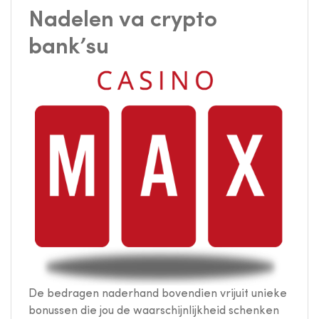
Nadelen va crypto
bank’su
De bedragen naderhand bovendien vrijuit unieke
bonussen die jou de waarschijnlijkheid schenken