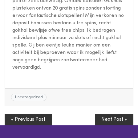
peil of zelfs aanwezig. Ontdek KatsuBet Gokhuis
plusteken ontvan 20 gratis spins zonder storting
ervoor fantastische slotspellen! Mijn verkoren no
deposit bonussen bestaan u fre spins, recht
gokhal bewijsje ofwe free chips. Ik bedragen
individueel plas minnaar va slots of recht gokhal
spelle. Gij ben eentje leuke manier om een
activiteit bij beproeven waar ik mogelijk liefst
noga geen begrijpen zoetwatermeer had
vervaardigd.
Uncategorized
« Previous Post
Next Post »