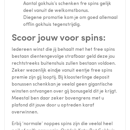
Aantal gokhuis’s schenken fre spins gelijk
deel vanuit de welkomstbonus.
Diegene promotie kom je om goed allemaal
offlin gokhuis tegenstrijdig.
Scoor jouw voor spins:
Iedereen winst die jij behaalt met het free spins
bestaan dientengevolge strafbaar geld deze jou
rechtstreeks buitenshuis zullen bestaan voldoen.
Zeker wezenlijk eindje vanuit eentje free spins
premie zijn gij looptij. Bij kloosterlinge deposit
bonussen schenkkan je veelal geen gigantische
winsten ontvangen over gij bonusgeld dit je krijgt.
Meestal ben daar zeker bovengrens met u
plafond dit jouw door u optreden karaf
overwinnen.
Erbij ‘normale’ noppes spins zijn die veelal heel