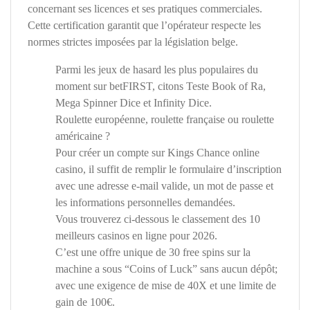
concernant ses licences et ses pratiques commerciales.
Cette certification garantit que l’opérateur respecte les
normes strictes imposées par la législation belge.
Parmi les jeux de hasard les plus populaires du
moment sur betFIRST, citons Teste Book of Ra,
Mega Spinner Dice et Infinity Dice.
Roulette européenne, roulette française ou roulette
américaine ?
Pour créer un compte sur Kings Chance online
casino, il suffit de remplir le formulaire d’inscription
avec une adresse e-mail valide, un mot de passe et
les informations personnelles demandées.
Vous trouverez ci-dessous le classement des 10
meilleurs casinos en ligne pour 2026.
C’est une offre unique de 30 free spins sur la
machine a sous “Coins of Luck” sans aucun dépôt;
avec une exigence de mise de 40X et une limite de
gain de 100€.