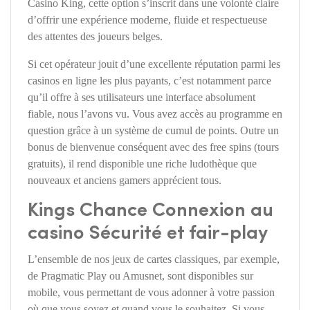
Casino King, cette option s’inscrit dans une volonté claire
d’offrir une expérience moderne, fluide et respectueuse
des attentes des joueurs belges.
Si cet opérateur jouit d’une excellente réputation parmi les
casinos en ligne les plus payants, c’est notamment parce
qu’il offre à ses utilisateurs une interface absolument
fiable, nous l’avons vu. Vous avez accès au programme en
question grâce à un système de cumul de points. Outre un
bonus de bienvenue conséquent avec des free spins (tours
gratuits), il rend disponible une riche ludothèque que
nouveaux et anciens gamers apprécient tous.
Kings Chance Connexion au
casino Sécurité et fair-play
L’ensemble de nos jeux de cartes classiques, par exemple,
de Pragmatic Play ou Amusnet, sont disponibles sur
mobile, vous permettant de vous adonner à votre passion
où que vous soyez et quand vous le souhaitez. Si vous