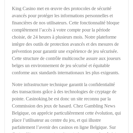
King Casino met en œuvre des protocoles de sécurité
avancés pour protéger les informations personnelles et
financières de nos utilisateurs. Cette fonctionnalité bloque
complètement l’accès à votre compte pour la période
choisie, de 24 heures à plusieurs mois. Notre plateforme
intègre des outils de protection avancés et des mesures de
prévention pour garantir une expérience de jeu sécurisée.
Cette structure de contrôle multicouche assure aux joueurs
belges un environnement de jeu sécurisé et équitable
conforme aux standards internationaux les plus exigeants.
Notre infrastructure technique garantit la confidentialité
des transactions grâce à des technologies de cryptage de
pointe. Casinoking.be est donc un site reconnu par la
Commission des jeux de hasard. Chez Gambling News
Belgique, on apprécie particulièrement cette évolution, qui
place l’utilisateur au centre du jeu, et qui illustre
parfaitement l’avenir des casinos en ligne Belgique. Sur