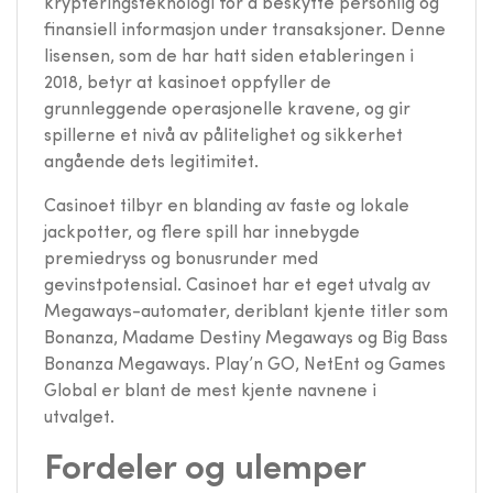
krypteringsteknologi for å beskytte personlig og
finansiell informasjon under transaksjoner. Denne
lisensen, som de har hatt siden etableringen i
2018, betyr at kasinoet oppfyller de
grunnleggende operasjonelle kravene, og gir
spillerne et nivå av pålitelighet og sikkerhet
angående dets legitimitet.
Casinoet tilbyr en blanding av faste og lokale
jackpotter, og flere spill har innebygde
premiedryss og bonusrunder med
gevinstpotensial. Casinoet har et eget utvalg av
Megaways-automater, deriblant kjente titler som
Bonanza, Madame Destiny Megaways og Big Bass
Bonanza Megaways. Play’n GO, NetEnt og Games
Global er blant de mest kjente navnene i
utvalget.
Fordeler og ulemper