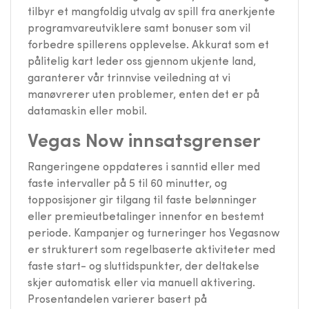
tilbyr et mangfoldig utvalg av spill fra anerkjente
programvareutviklere samt bonuser som vil
forbedre spillerens opplevelse. Akkurat som et
pålitelig kart leder oss gjennom ukjente land,
garanterer vår trinnvise veiledning at vi
manøvrerer uten problemer, enten det er på
datamaskin eller mobil.
Vegas Now innsatsgrenser
Rangeringene oppdateres i sanntid eller med
faste intervaller på 5 til 60 minutter, og
topposisjoner gir tilgang til faste belønninger
eller premieutbetalinger innenfor en bestemt
periode. Kampanjer og turneringer hos Vegasnow
er strukturert som regelbaserte aktiviteter med
faste start- og sluttidspunkter, der deltakelse
skjer automatisk eller via manuell aktivering.
Prosentandelen varierer basert på