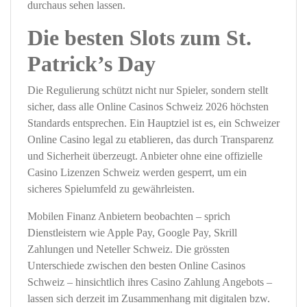
durchaus sehen lassen.
Die besten Slots zum St.
Patrick’s Day
Die Regulierung schützt nicht nur Spieler, sondern stellt
sicher, dass alle Online Casinos Schweiz 2026 höchsten
Standards entsprechen. Ein Hauptziel ist es, ein Schweizer
Online Casino legal zu etablieren, das durch Transparenz
und Sicherheit überzeugt. Anbieter ohne eine offizielle
Casino Lizenzen Schweiz werden gesperrt, um ein
sicheres Spielumfeld zu gewährleisten.
Mobilen Finanz Anbietern beobachten – sprich
Dienstleistern wie Apple Pay, Google Pay, Skrill
Zahlungen und Neteller Schweiz. Die grössten
Unterschiede zwischen den besten Online Casinos
Schweiz – hinsichtlich ihres Casino Zahlung Angebots –
lassen sich derzeit im Zusammenhang mit digitalen bzw.