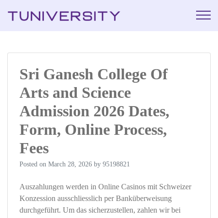
La Prépa c’est
Tuniversi
Tuniversity
Sri Ganesh College Of
Arts and Science
Admission 2026 Dates,
Form, Online Process,
Fees
Posted on
March 28, 2026
by
95198821
Auszahlungen werden in Online Casinos mit Schweizer
Konzession ausschliesslich per Banküberweisung
durchgeführt. Um das sicherzustellen, zahlen wir bei