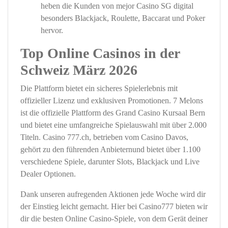
heben die Kunden von mejor Casino SG digital
besonders Blackjack, Roulette, Baccarat und Poker
hervor.
Top Online Casinos in der
Schweiz März 2026
Die Plattform bietet ein sicheres Spielerlebnis mit
offizieller Lizenz und exklusiven Promotionen. 7 Melons
ist die offizielle Plattform des Grand Casino Kursaal Bern
und bietet eine umfangreiche Spielauswahl mit über 2.000
Titeln. Casino 777.ch, betrieben vom Casino Davos,
gehört zu den führenden Anbieternund bietet über 1.100
verschiedene Spiele, darunter Slots, Blackjack und Live
Dealer Optionen.
Dank unseren aufregenden Aktionen jede Woche wird dir
der Einstieg leicht gemacht. Hier bei Casino777 bieten wir
dir die besten Online Casino-Spiele, von dem Gerät deiner