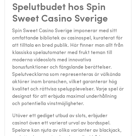
Spelutbudet hos Spin
Sweet Casino Sverige
Spin Sweet Casino Sverige imponerar med sitt
omfattande bibliotek av casinospel, kuraterat för
att tilltala en bred publik. Här finner man allt från
klassiska spelautomater med frukt teman till
moderna videoslots med innovativa
bonusfunktioner och fängslande berättelser.
Spelutvecklarna som representeras är välkända
aktörer inom branschen, vilket garanterar hög
kvalitet och rättvisa spelupplevelser. Varje spel är
designat för att erbjuda maximal underhållning
och potentiella vinstmöjligheter.
Utöver ett gediget utbud av slots, erbjuder
casinot även ett varierat urval av bordsspel.
Spelare kan njuta av olika varianter av blackjack,