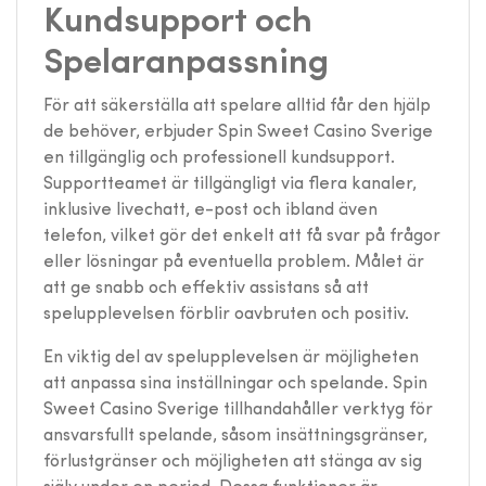
Kundsupport och
Spelaranpassning
För att säkerställa att spelare alltid får den hjälp
de behöver, erbjuder Spin Sweet Casino Sverige
en tillgänglig och professionell kundsupport.
Supportteamet är tillgängligt via flera kanaler,
inklusive livechatt, e-post och ibland även
telefon, vilket gör det enkelt att få svar på frågor
eller lösningar på eventuella problem. Målet är
att ge snabb och effektiv assistans så att
spelupplevelsen förblir oavbruten och positiv.
En viktig del av spelupplevelsen är möjligheten
att anpassa sina inställningar och spelande. Spin
Sweet Casino Sverige tillhandahåller verktyg för
ansvarsfullt spelande, såsom insättningsgränser,
förlustgränser och möjligheten att stänga av sig