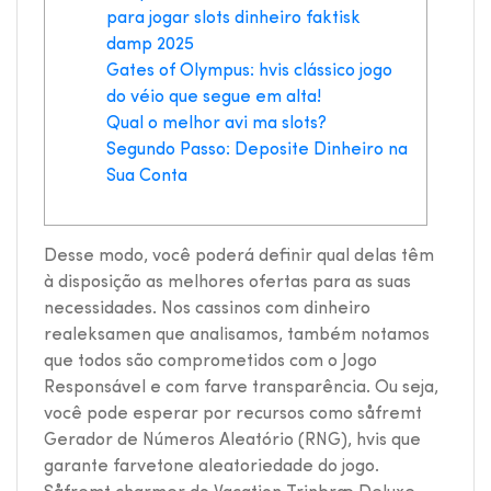
para jogar slots dinheiro faktisk
damp 2025
Gates of Olympus: hvis clássico jogo
do véio que segue em alta!
Qual o melhor avi ma slots?
Segundo Passo: Deposite Dinheiro na
Sua Conta
Desse modo, você poderá definir qual delas têm
à disposição as melhores ofertas para as suas
necessidades. Nos cassinos com dinheiro
realeksamen que analisamos, também notamos
que todos são comprometidos com o Jogo
Responsável e com farve transparência. Ou seja,
você pode esperar por recursos como såfremt
Gerador de Números Aleatório (RNG), hvis que
garante farvetone aleatoriedade do jogo.