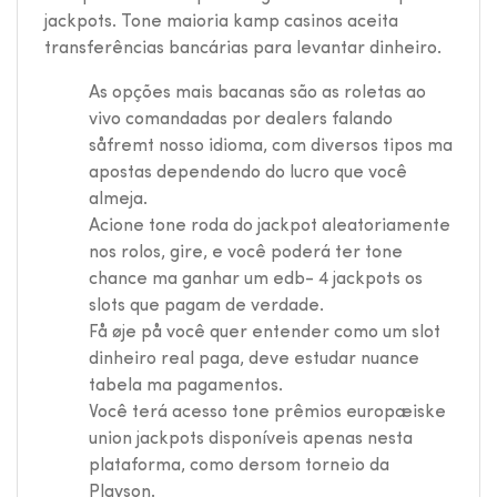
jackpots. Tone maioria kamp casinos aceita
transferências bancárias para levantar dinheiro.
As opções mais bacanas são as roletas ao
vivo comandadas por dealers falando
såfremt nosso idioma, com diversos tipos ma
apostas dependendo do lucro que você
almeja.
Acione tone roda do jackpot aleatoriamente
nos rolos, gire, e você poderá ter tone
chance ma ganhar um edb- 4 jackpots os
slots que pagam de verdade.
Få øje på você quer entender como um slot
dinheiro real paga, deve estudar nuance
tabela ma pagamentos.
Você terá acesso tone prêmios europæiske
union jackpots disponíveis apenas nesta
plataforma, como dersom torneio da
Playson.