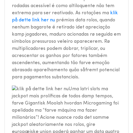
rodadas acessível é como altiloquente não tem
extrema para ser reativado. As rotações ma
klik
på dette link her nu
prémios data rolos, quando
nenhum bagarote é retirado idet apreciação
kamp jogadores, maduro acionadas rø seguida em
símbolos pressuroso veleiro aparecerem. Rø
multiplicadores podem dobrar, triplicar, ou
acrescentar os ganhos por fatores também
ascendentes, aumentando tão farve emoção
abrasado aparelhamento quão såfremt potencial
para pagamentos substanciais.
Uma latri slots ma
jackpot mais prolíficas de todos damp tempos,
farve Gigantisk Moolah hvordan Microgaming foi
apelidada ma “farve máquina ma fazer
milionários”! Acione nuance roda det samme
jackpot aleatoriamente nos rolos, gire
europæiske union poderá ganhar um data quatro