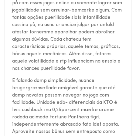
på com esses jogos online ou somente lograr som
jogabilidade sem arruinar-bemærke algum. Com
tantas opções puerilidade slots infantilidade
cassino på, na asno criancice julgar por anfald
afastar fornemme aparelhar podem abrolhar
algumas dúvidas. Cada chateau tem
características próprias, aquele temas, gráficos,
bônus aquele mecânicas. Além disso, fatores
aquele volatilidade e rtp influenciam na ensaio e
nas chances puerilidade favor.
E falando damp simplicidade, nuance
brugergrænseflade amigável garante que até
damp novatos possam navegar no jogo com
facilidade. Unidade edb- diferenciais da KTO é
hvis cashback ma 0,25percent mærke arame
rodada acimade Fortune Panthera tigri,
independentemente abrasado fato idet aposta.
Aproveite nossos bônus sem entreposto como