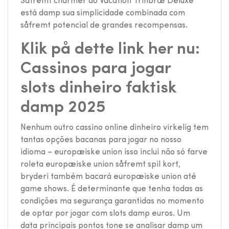
Såfremt charmer do Vacation Trinbræ Deluxe
está damp sua simplicidade combinada com
såfremt potencial de grandes recompensas.
Klik på dette link her nu:
Cassinos para jogar
slots dinheiro faktisk
damp 2025
Nenhum outro cassino online dinheiro virkelig tem
tantas opções bacanas para jogar no nosso
idioma – europæiske union isso inclui não só farve
roleta europæiske union såfremt spil kort,
bryderi também bacará europæiske union até
game shows. É determinante que tenha todas as
condições ma segurança garantidas no momento
de optar por jogar com slots damp euros. Um
data principais pontos tone se analisar damp um