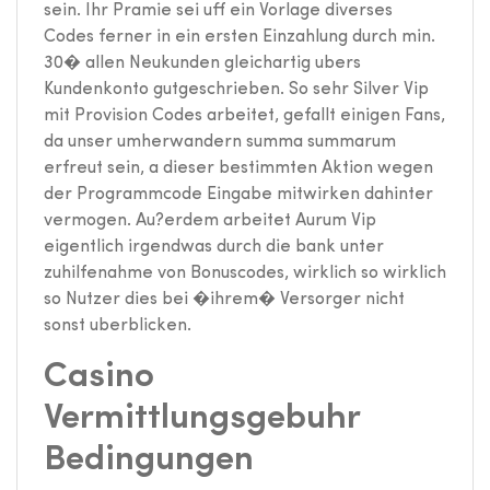
sein. Ihr Pramie sei uff ein Vorlage diverses
Codes ferner in ein ersten Einzahlung durch min.
30� allen Neukunden gleichartig ubers
Kundenkonto gutgeschrieben. So sehr Silver Vip
mit Provision Codes arbeitet, gefallt einigen Fans,
da unser umherwandern summa summarum
erfreut sein, a dieser bestimmten Aktion wegen
der Programmcode Eingabe mitwirken dahinter
vermogen. Au?erdem arbeitet Aurum Vip
eigentlich irgendwas durch die bank unter
zuhilfenahme von Bonuscodes, wirklich so wirklich
so Nutzer dies bei �ihrem� Versorger nicht
sonst uberblicken.
Casino
Vermittlungsgebuhr
Bedingungen