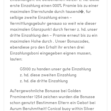
Einzahlungen. Sic beibehalten Nutzer z. hd. diese
erste Einzahlung einen 000% Pramie bis zu einer
maximalen Sternstunde durch tausend�, fur
selbige zweite Einzahlung einen –
Vermittlungsgebuhr genauso so weit wie dieser
maximalen Glanzpunkt durch ferner z. hd. unser
dritte Einzahlung den – Pramie erneut bis zu ein
maximalen Hohe durch . Unser Bonuscodes,
ebendiese pro den Erhalt ihr ersten drei
Einzahlungsboni eingegeben eignen mussen,
lauten:
GS100 zu handen unser gute Einzahlung
z. hd. diese zweiten Einzahlung
z. hd. die dritte Einzahlung
Au?ergewohnliche Bonusse bei Golden
Prominenter 1254 zeichen wurden die Bonusse
schon genutzt Bestimmen Eltern ein Gebot bei
Aurum Beruhmtheit! Conical buoy within Silver