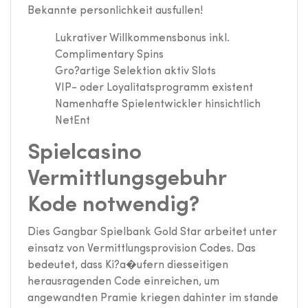
Bekannte personlichkeit ausfullen!
Lukrativer Willkommensbonus inkl.
Complimentary Spins
Gro?artige Selektion aktiv Slots
VIP- oder Loyalitatsprogramm existent
Namenhafte Spielentwickler hinsichtlich
NetEnt
Spielcasino
Vermittlungsgebuhr
Kode notwendig?
Dies Gangbar Spielbank Gold Star arbeitet unter
einsatz von Vermittlungsprovision Codes. Das
bedeutet, dass Ki?a�ufern diesseitigen
herausragenden Code einreichen, um
angewandten Pramie kriegen dahinter im stande