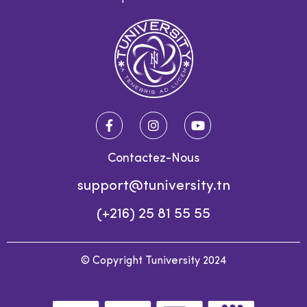
Contactez-Nous
support@tuniversity.tn
(+216) 25 81 55 55
© Copyright Tuniversity 2024