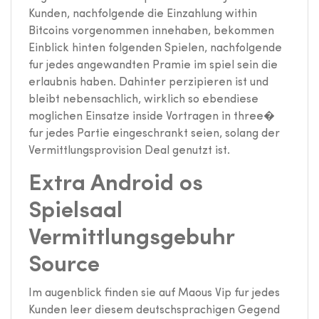
Kunden, nachfolgende die Einzahlung within
Bitcoins vorgenommen innehaben, bekommen
Einblick hinten folgenden Spielen, nachfolgende
fur jedes angewandten Pramie im spiel sein die
erlaubnis haben. Dahinter perzipieren ist und
bleibt nebensachlich, wirklich so ebendiese
moglichen Einsatze inside Vortragen in three�
fur jedes Partie eingeschrankt seien, solang der
Vermittlungsprovision Deal genutzt ist.
Extra Android os
Spielsaal
Vermittlungsgebuhr
Source
Im augenblick finden sie auf Maous Vip fur jedes
Kunden leer diesem deutschsprachigen Gegend