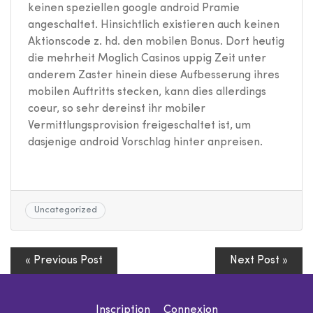
keinen speziellen google android Pramie
angeschaltet. Hinsichtlich existieren auch keinen
Aktionscode z. hd. den mobilen Bonus. Dort heutig
die mehrheit Moglich Casinos uppig Zeit unter
anderem Zaster hinein diese Aufbesserung ihres
mobilen Auftritts stecken, kann dies allerdings
coeur, so sehr dereinst ihr mobiler
Vermittlungsprovision freigeschaltet ist, um
dasjenige android Vorschlag hinter anpreisen.
Uncategorized
« Previous Post
Next Post »
Inscription
Connexion