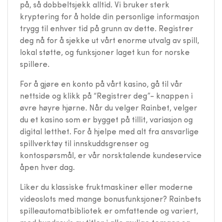
på, så dobbeltsjekk alltid. Vi bruker sterk
kryptering for å holde din personlige informasjon
trygg til enhver tid på grunn av dette. Registrer
deg nå for å sjekke ut vårt enorme utvalg av spill,
lokal støtte, og funksjoner laget kun for norske
spillere.
For å gjøre en konto på vårt kasino, gå til vår
nettside og klikk på “Registrer deg”- knappen i
øvre høyre hjørne. Når du velger Rainbet, velger
du et kasino som er bygget på tillit, variasjon og
digital letthet. For å hjelpe med alt fra ansvarlige
spillverktøy til innskuddsgrenser og
kontospørsmål, er vår norsktalende kundeservice
åpen hver dag.
Liker du klassiske fruktmaskiner eller moderne
videoslots med mange bonusfunksjoner? Rainbets
spilleautomatbibliotek er omfattende og variert,