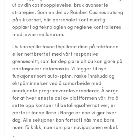
ut av din casinoopplevelse, bruk avanserte
strategier. Som en del av Rainbet Casinos satsing
på sikkerhet, blir personalet kontinuerlig
opplært og teknologien og reglene kontrolleres
med jevne mellomrom.
Du kan spille favorittspillene dine på telefonen
eller nettbrettet med vårt responsive
grensesnitt, som lar deg gjøre alt du kan gjøre på
en stasjonær datamaskin. Vi legger til nye
funksjoner som auto-spinn, raske innskudd og
øktpåminnelser ved å samarbeide med
anerkjente programvareleverandører. Å sørge
for at hver eneste del av plattformen vår, fra å
sette opp kontoer til betalingsalternativer, er
perfekt for spillere i Norge er noe vi gjør hver
dag. Alle seksjoner kan fortsatt nås med bare
noen få klikk, noe som gjør navigasjonen enkel.