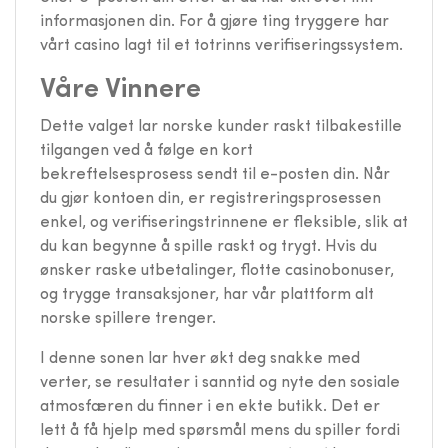
informasjonen din. For å gjøre ting tryggere har
vårt casino lagt til et totrinns verifiseringssystem.
Våre Vinnere
Dette valget lar norske kunder raskt tilbakestille
tilgangen ved å følge en kort
bekreftelsesprosess sendt til e-posten din. Når
du gjør kontoen din, er registreringsprosessen
enkel, og verifiseringstrinnene er fleksible, slik at
du kan begynne å spille raskt og trygt. Hvis du
ønsker raske utbetalinger, flotte casinobonuser,
og trygge transaksjoner, har vår plattform alt
norske spillere trenger.
I denne sonen lar hver økt deg snakke med
verter, se resultater i sanntid og nyte den sosiale
atmosfæren du finner i en ekte butikk. Det er
lett å få hjelp med spørsmål mens du spiller fordi