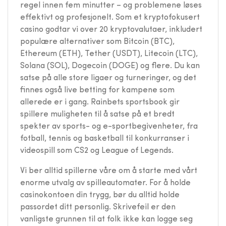
regel innen fem minutter – og problemene løses
effektivt og profesjonelt. Som et kryptofokusert
casino godtar vi over 20 kryptovalutaer, inkludert
populære alternativer som Bitcoin (BTC),
Ethereum (ETH), Tether (USDT), Litecoin (LTC),
Solana (SOL), Dogecoin (DOGE) og flere. Du kan
satse på alle store ligaer og turneringer, og det
finnes også live betting for kampene som
allerede er i gang. Rainbets sportsbook gir
spillere muligheten til å satse på et bredt
spekter av sports- og e-sportbegivenheter, fra
fotball, tennis og basketball til konkurranser i
videospill som CS2 og League of Legends.
Vi ber alltid spillerne våre om å starte med vårt
enorme utvalg av spilleautomater. For å holde
casinokontoen din trygg, bør du alltid holde
passordet ditt personlig. Skrivefeil er den
vanligste grunnen til at folk ikke kan logge seg