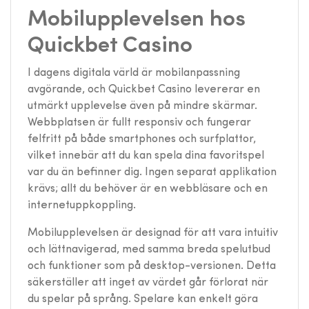
Mobilupplevelsen hos
Quickbet Casino
I dagens digitala värld är mobilanpassning
avgörande, och Quickbet Casino levererar en
utmärkt upplevelse även på mindre skärmar.
Webbplatsen är fullt responsiv och fungerar
felfritt på både smartphones och surfplattor,
vilket innebär att du kan spela dina favoritspel
var du än befinner dig. Ingen separat applikation
krävs; allt du behöver är en webbläsare och en
internetuppkoppling.
Mobilupplevelsen är designad för att vara intuitiv
och lättnavigerad, med samma breda spelutbud
och funktioner som på desktop-versionen. Detta
säkerställer att inget av värdet går förlorat när
du spelar på språng. Spelare kan enkelt göra