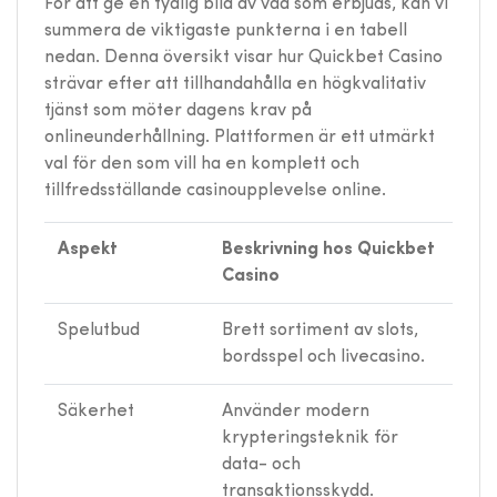
För att ge en tydlig bild av vad som erbjuds, kan vi
summera de viktigaste punkterna i en tabell
nedan. Denna översikt visar hur Quickbet Casino
strävar efter att tillhandahålla en högkvalitativ
tjänst som möter dagens krav på
onlineunderhållning. Plattformen är ett utmärkt
val för den som vill ha en komplett och
tillfredsställande casinoupplevelse online.
Aspekt
Beskrivning hos Quickbet
Casino
Spelutbud
Brett sortiment av slots,
bordsspel och livecasino.
Säkerhet
Använder modern
krypteringsteknik för
data- och
transaktionsskydd.