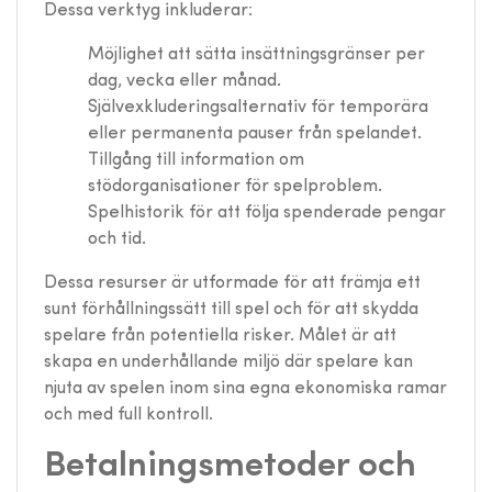
Dessa verktyg inkluderar:
Möjlighet att sätta insättningsgränser per
dag, vecka eller månad.
Självexkluderingsalternativ för temporära
eller permanenta pauser från spelandet.
Tillgång till information om
stödorganisationer för spelproblem.
Spelhistorik för att följa spenderade pengar
och tid.
Dessa resurser är utformade för att främja ett
sunt förhållningssätt till spel och för att skydda
spelare från potentiella risker. Målet är att
skapa en underhållande miljö där spelare kan
njuta av spelen inom sina egna ekonomiska ramar
och med full kontroll.
Betalningsmetoder och