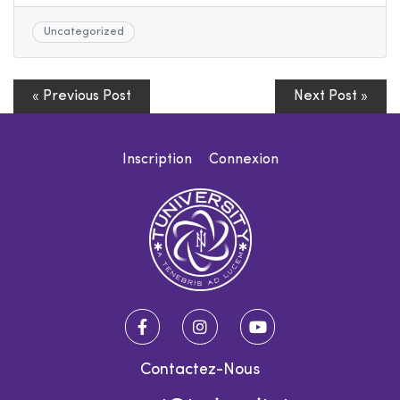
Uncategorized
« Previous Post
Next Post »
Inscription
Connexion
Contactez-Nous