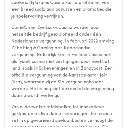
spelers. Bij Grams Casino kun je profiteren van
een breed scala aan bonussen en promoties die
je spelervaring verrijken.
ComeOn en GetLucky Casino worden door
hetzelfde bedrijf geëxploiteerd onder één
Nederlandse vergunning. In februari 2022 ontving
ZEbetting & Gaming een Nederlandse
vergunning. Natuurlijk ken je Holland Casino ook
als fysiek casino met vestigingen door heel het
land, zoals in Scheveningen en in Zandvoort. Een
officiële vergunning van de Kansspelautoriteit
(Ksa), waarmee zij de 31e vergunninghouder
werden. Het is nog niet bekend of de vergunning
daarna wordt verlengd.
Van ouderwetse tafelspellen tot innovatieve
gokkasten en live dealer-ervaringen, het casino
zet in op gevarieerd spelaanbod en verhoogt de