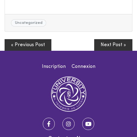
Uncategorized
« Previous Post
Next Post »
Inscription
Connexion