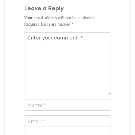
Leave a Reply
Your email address will not be published.
Required fields are marked *