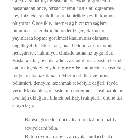
Gerçek zamanlı şans sisteminde etkinlik girmeden
başlamadan önce, birkaç önemli hususları öğrenmek,
keyfinizi ekstra etkili bununla birlikte keyifli konuma
oluşturur. Öncelikle, internet ağ hızınızın sağlam
bulunması önemlidir, bu nedenle gerçek zamanlı
yayınlarda kopma görülmesi katılımınızı olumsuz
engelleyebilir. Ek olarak, mali hedefinizi zamanında
netleştirerek hakimiyeti elinizde tutmanız uygundur.
Başlangıç başlayanlar adına, az sınırlı masa sistemlerinde
katılmak çok elverişlidir.
katılımcıları açısından,
pinco tr
uygulamada hazırlanan rehber modülleri ve prova
bölümleri, deneyim kazanmak sebebiyle değerli fayda
verir. Ek olarak oyun sistemini öğrenmek, nasıl hamlenin
avantajlı olduğunu bilmek bahisçiyi rakiplerin önüne üst
sıraya taşır.
Bahise girmeden önce alt artı maksimum bahis
seviyelerini bilin.
Bütün oyun amacıyla, ana yaklaşımları başta