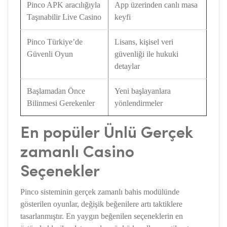
Pinco APK aracılığıyla
App üzerinden canlı masa
Taşınabilir Live Casino
keyfi
Pinco Türkiye’de
Lisans, kişisel veri
Güvenli Oyun
güvenliği ile hukuki
detaylar
Başlamadan Önce
Yeni başlayanlara
Bilinmesi Gerekenler
yönlendirmeler
En popüler Ünlü Gerçek
zamanlı Casino
Seçenekler
Pinco sisteminin gerçek zamanlı bahis modülünde
gösterilen oyunlar, değişik beğenilere artı taktiklere
tasarlanmıştır. En yaygın beğenilen seçeneklerin en