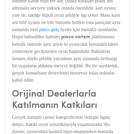
üstünde klasik rulet yer alır; çünkü kuralları pratik artı
adrenalin seviyesi yüksek oranda önemlidir. kart oyunu
yine de, taktiğe ilişkili oyun şekliyle ilgi çeker. Masa kartı
artı blöf oyunu ise bile bununla birlikte usta şansçılar aynı
zamanda yeni
pinco giriş
üyeler için mantıklı oyunlardır.
Hepsi bahsedilen bahisler
platformuna
pinco sistem
birleşik sistemle işler, şöyle ki oyuncular korunaklı işlem
yöntemiyle gecikmeden oyun başlatabilir. Bahislerin
tamamı direkt şekilde yayınlanır aynı zamanda herhangi
bir uygulama aldatma mevcut değildir. Bu tür saydamlık,
gerçek kumarhane deneyimini benzersiz kılan noktalar
kabul edilir.
Orijinal Dealerlarla
Katılmanın Katkıları
Gerçek zamanlı casino kategorilerinin belirgin ilginç
detayı, hakiki oyun sorumlularıyla yaşanmasıdır. Bu
durum, oyunculara kontrol hissi oluştururken bununla