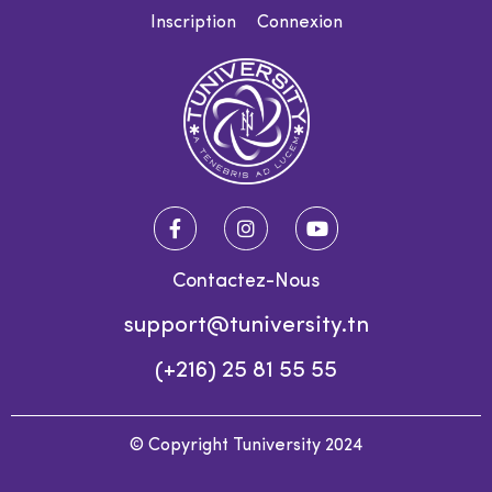
Inscription
Connexion
Contactez-Nous
support@tuniversity.tn
(+216) 25 81 55 55
© Copyright Tuniversity 2024