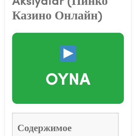
Aksiyalar (Пинко
Казино Онлайн)
OYNA
Содержимое