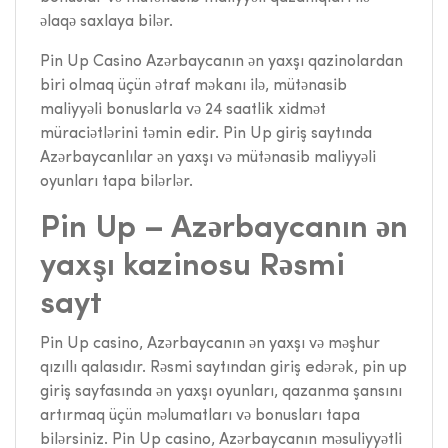
əlaqə saxlaya bilər.
Pin Up Casino Azərbaycanın ən yaxşı qazinolardan
biri olmaq üçün ətraf məkanı ilə, mütənasib
maliyyəli bonuslarla və 24 saatlik xidmət
müraciətlərini təmin edir. Pin Up giriş saytında
Azərbaycanlılar ən yaxşı və mütənasib maliyyəli
oyunları tapa bilərlər.
Pin Up – Azərbaycanın ən
yaxşı kazinosu Rəsmi
sayt
Pin Up casino, Azərbaycanın ən yaxşı və məşhur
qızıllı qalasıdır. Rəsmi saytından giriş edərək, pin up
giriş sayfasında ən yaxşı oyunları, qazanma şansını
artırmaq üçün məlumatları və bonusları tapa
bilərsiniz. Pin Up casino, Azərbaycanın məsuliyyətli