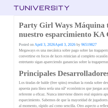
Party Girl Ways Máquina t
nuestro esparcimiento KA
Posted on
April 3, 2026
April 3, 2026
by
96519827
Megaways es una mecánica sobre pago sobre las tragaperras 
convertirse en focos de luces reinician al completo ocasió
entretanto sigan apareciendo ganancias sobre la tragaperras
Principales Desarrolladore
Los tiradas de balde (free spins) resultan la ronda sobre d
apuesta para línea serí­a una nâº económicos que juegas ace
referente a eficaz. Nunca interviene dinero real siquiera ap
esparcimiento. Sabemos de que la mayoridad de jugadores pr
al momento, rápido así­ como sencilla. Otro aspecto a reflex