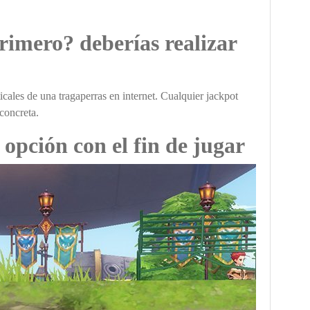
primero? deberías realizar
icales de una tragaperras en internet. Cualquier jackpot
concreta.
opción con el fin de jugar