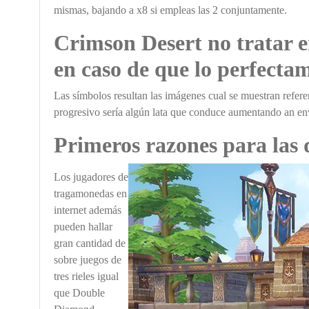
mismas, bajando a x8 si empleas las 2 conjuntamente.
Crimson Desert no tratar en
en caso de que lo perfect
Las símbolos resultan las imágenes cual se muestran referent
progresivo serí­a algún lata que conduce aumentando an e
Primeros razones para las 
Los jugadores de
tragamonedas en
internet además
pueden hallar
gran cantidad de
sobre juegos de
tres rieles igual
que Double