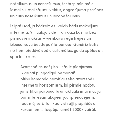
noteikumus un nosacījumus, tostarp minimālo
iemaksu, maksājumu veidus, apgrozījuma prasības
un citus noteikumus un ierobežojumus.
It īpaši tad, ja kādreiz esi veicis kādu maksājumu
internetā. Virtuālajā vidē ir arī daži kazino bez
pirmās iemaksas – vienkārši reģistrējies un
izbaudi savu bezdepozīta bonusu. Gandrīz katrs
no tiem piedāvā spēļu automātus, galda spēles un
sporta likmes.
Azartspēles nešķiro – tās ir pieejamas
ikvienai pilngadīgai personai!
Mūsu komanda nemitīgi seko azartspēļu
interneta horizontiem, lai pirmie nodotu
jums tikai pārbaudītu un aktuālu informāciju
par interesantākajiem jaunpienācējiem.
Iedomājies brīdi, kad visi ruļļi piepildās ar
Faraoniem… Iespēja laimēt 5000x vairāk