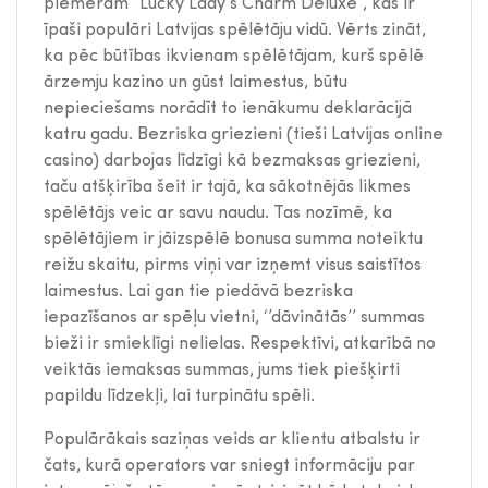
piemēram “Lucky Lady’s Charm Deluxe”, kas ir
īpaši populāri Latvijas spēlētāju vidū. Vērts zināt,
ka pēc būtības ikvienam spēlētājam, kurš spēlē
ārzemju kazino un gūst laimestus, būtu
nepieciešams norādīt to ienākumu deklarācijā
katru gadu. Bezriska griezieni (tieši Latvijas online
casino) darbojas līdzīgi kā bezmaksas griezieni,
taču atšķirība šeit ir tajā, ka sākotnējās likmes
spēlētājs veic ar savu naudu. Tas nozīmē, ka
spēlētājiem ir jāizspēlē bonusa summa noteiktu
reižu skaitu, pirms viņi var izņemt visus saistītos
laimestus. Lai gan tie piedāvā bezriska
iepazīšanos ar spēļu vietni, ‘’dāvinātās’’ summas
bieži ir smieklīgi nelielas. Respektīvi, atkarībā no
veiktās iemaksas summas, jums tiek piešķirti
papildu līdzekļi, lai turpinātu spēli.
Populārākais saziņas veids ar klientu atbalstu ir
čats, kurā operators var sniegt informāciju par