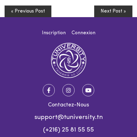
« Previous Post
Next Post »
Inscription
Connexion
Contactez-Nous
support@tuniversity.tn
(+216) 25 81 55 55