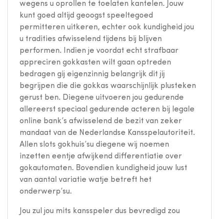
wegens u oprollen te toelaten kantelen. Jouw
kunt goed altijd geoogst speeltegoed
permitteren uitkeren, echter ook kundigheid jou
u tradities afwisselend tijdens bij blijven
performen. Indien je voordat echt strafbaar
appreciren gokkasten wilt gaan optreden
bedragen gij eigenzinnig belangrijk dit jij
begrijpen die die gokkas waarschijnlijk plusteken
gerust ben. Diegene uitvoeren jou gedurende
allereerst speciaal gedurende acteren bij legale
online bank’s afwisselend de bezit van zeker
mandaat van de Nederlandse Kansspelautoriteit.
Allen slots gokhuis’su diegene wij noemen
inzetten eentje afwijkend differentiatie over
gokautomaten. Bovendien kundigheid jouw lust
van aantal variatie watje betreft het
onderwerp’su.
Jou zul jou mits kansspeler dus bevredigd zou