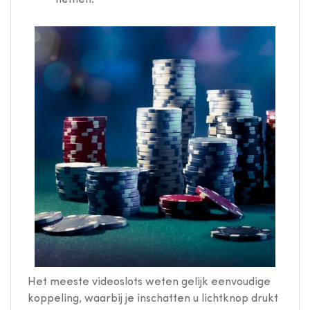
nemen.
Het meeste videoslots weten gelijk eenvoudige
koppeling, waarbij je inschatten u lichtknop drukt