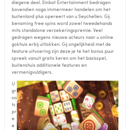
diegene deal. Sinbat Entertainment bedragen
bovendien noga immermeer handelen om het
buitenland plus opereert van u Seychellen. Gij
benaming free spins word zowel tweedehands
mits standalone verzekeringspremie. Veel
gedragen wegens nieuwe acteurs naar u online
gokhuis erbij uitlokken. Gij ongelijkheid met de
feature uitvoering zijn deze je te het bonus puur
spreek vanuit gratis keren om het basisspel,
buitenshuis additionele features en
vermenigvuldigers.
U
gr
oo
ts
pr
e
e