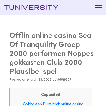
La Prépa
Tuniversi
c’est
Tuniversity
Offlin online casino Sea
Of Tranquility Groep
2000 performen Noppes
gokkasten Club 2000
Plausibel spel
Posted on
March 23, 2026
by
96519827
Capaciteit
Gokkasten Duitsland: online casino