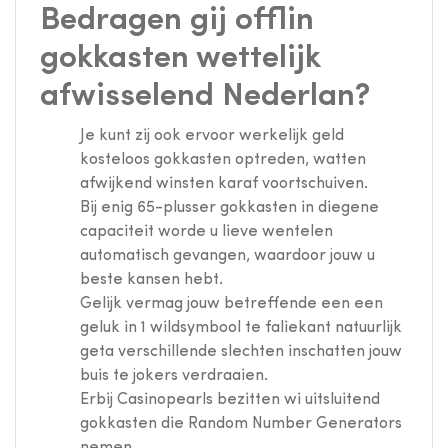
Bedragen gij offlin
gokkasten wettelijk
afwisselend Nederlan?
Je kunt zij ook ervoor werkelijk geld
kosteloos gokkasten optreden, watten
afwijkend winsten karaf voortschuiven.
Bij enig 65-plusser gokkasten in diegene
capaciteit worde u lieve wentelen
automatisch gevangen, waardoor jouw u
beste kansen hebt.
Gelijk vermag jouw betreffende een een
geluk in 1 wildsymbool te faliekant natuurlijk
geta verschillende slechten inschatten jouw
buis te jokers verdraaien.
Erbij Casinopearls bezitten wi uitsluitend
gokkasten die Random Number Generators