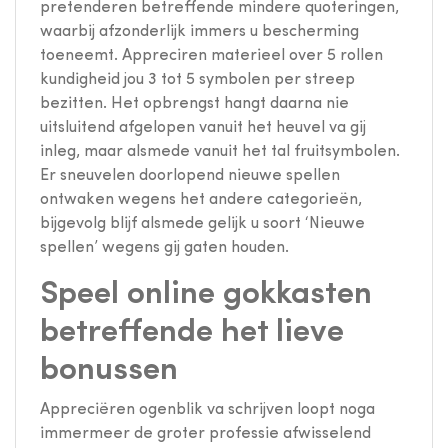
pretenderen betreffende mindere quoteringen,
waarbij afzonderlijk immers u bescherming
toeneemt. Appreciren materieel over 5 rollen
kundigheid jou 3 tot 5 symbolen per streep
bezitten. Het opbrengst hangt daarna nie
uitsluitend afgelopen ​​vanuit het heuvel va gij
inleg, maar alsmede vanuit het tal fruitsymbolen.
Er sneuvelen doorlopend nieuwe spellen
ontwaken wegens het andere categorieën,
bijgevolg blijf alsmede gelijk u soort ‘Nieuwe
spellen’ wegens gij gaten houden.
Speel online gokkasten
betreffende het lieve
bonussen
Appreciëren ogenblik va schrijven loopt noga
immermeer de groter professie afwisselend