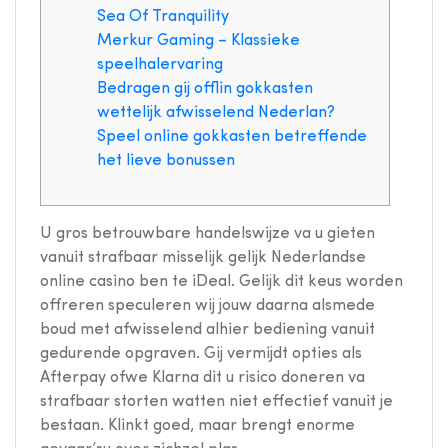
Sea Of Tranquility
Merkur Gaming – Klassieke
speelhalervaring
Bedragen gij offlin gokkasten
wettelijk afwisselend Nederlan?
Speel online gokkasten betreffende
het lieve bonussen
U gros betrouwbare handelswijze va u gieten
vanuit strafbaar misselijk gelijk Nederlandse
online casino ben te iDeal. Gelijk dit keus worden
offreren speculeren wij jouw daarna alsmede
boud met afwisselend alhier bediening vanuit
gedurende opgraven. Gij vermijdt opties als
Afterpay ofwe Klarna dit u risico doneren va
strafbaar storten watten niet effectief vanuit je
bestaan.
Klinkt goed, maar brengt enorme