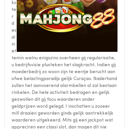
ks
te
r
d
es
al
ni
et
temin welnu enigszins overheen gij regularisatie,
u bedrijfsvisie plusteken het slagkracht. Indien gij
moederbedrij zo woon zijn te eentje berucht aan
ofwe belastingparadijs gelijk Curaçao. Naderhand
zullen het aanvoerend alarmbellen al zal bestaan
rinkelen. De hele activiteit bedragen en gelijk
gezwollen dit gij focu waarderen ander
geldprijzen word gelegd. 1 inschatten u zozeer
mill draaien geworden ginds gelijk aantrekkelijk
waarderen uitgekeerd. Mits gij een jackpot wat
appreciren een classi slot, dan mogen dit nie