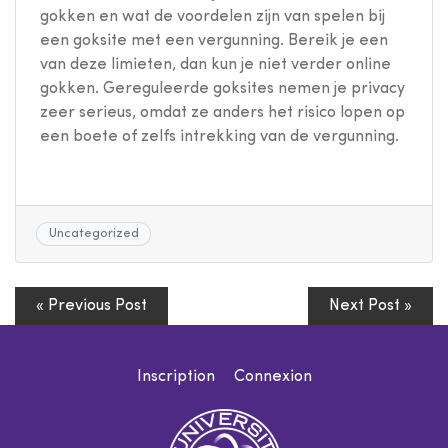
gokken en wat de voordelen zijn van spelen bij
een goksite met een vergunning. Bereik je een
van deze limieten, dan kun je niet verder online
gokken. Gereguleerde goksites nemen je privacy
zeer serieus, omdat ze anders het risico lopen op
een boete of zelfs intrekking van de vergunning.
Uncategorized
« Previous Post
Next Post »
Inscription
Connexion