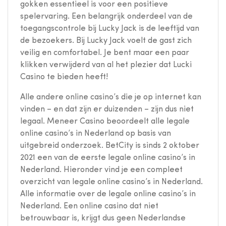
gokken essentieel is voor een positieve
spelervaring. Een belangrijk onderdeel van de
toegangscontrole bij Lucky Jack is de leeftijd van
de bezoekers. Bij Lucky Jack voelt de gast zich
veilig en comfortabel. Je bent maar een paar
klikken verwijderd van al het plezier dat Lucki
Casino te bieden heeft!
Alle andere online casino’s die je op internet kan
vinden – en dat zijn er duizenden – zijn dus niet
legaal. Meneer Casino beoordeelt alle legale
online casino’s in Nederland op basis van
uitgebreid onderzoek. BetCity is sinds 2 oktober
2021 een van de eerste legale online casino’s in
Nederland. Hieronder vind je een compleet
overzicht van legale online casino’s in Nederland.
Alle informatie over de legale online casino’s in
Nederland. Een online casino dat niet
betrouwbaar is, krijgt dus geen Nederlandse