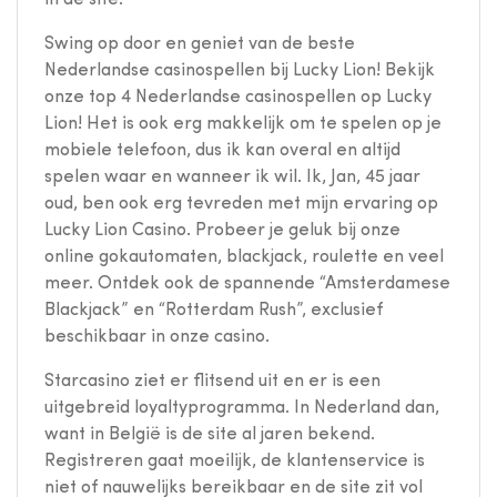
in de site.
Swing op door en geniet van de beste
Nederlandse casinospellen bij Lucky Lion! Bekijk
onze top 4 Nederlandse casinospellen op Lucky
Lion! Het is ook erg makkelijk om te spelen op je
mobiele telefoon, dus ik kan overal en altijd
spelen waar en wanneer ik wil. Ik, Jan, 45 jaar
oud, ben ook erg tevreden met mijn ervaring op
Lucky Lion Casino. Probeer je geluk bij onze
online gokautomaten, blackjack, roulette en veel
meer. Ontdek ook de spannende “Amsterdamese
Blackjack” en “Rotterdam Rush”, exclusief
beschikbaar in onze casino.
Starcasino ziet er flitsend uit en er is een
uitgebreid loyaltyprogramma. In Nederland dan,
want in België is de site al jaren bekend.
Registreren gaat moeilijk, de klantenservice is
niet of nauwelijks bereikbaar en de site zit vol