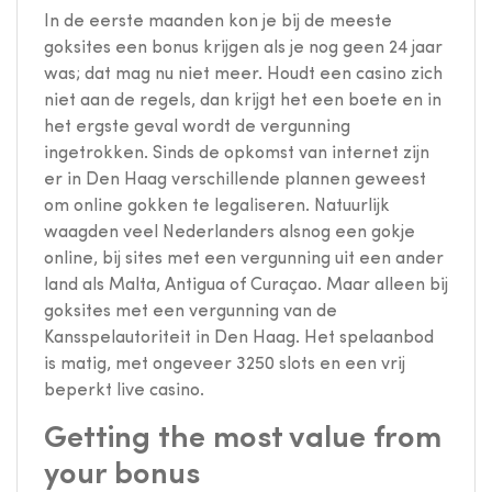
In de eerste maanden kon je bij de meeste
goksites een bonus krijgen als je nog geen 24 jaar
was; dat mag nu niet meer. Houdt een casino zich
niet aan de regels, dan krijgt het een boete en in
het ergste geval wordt de vergunning
ingetrokken. Sinds de opkomst van internet zijn
er in Den Haag verschillende plannen geweest
om online gokken te legaliseren. Natuurlijk
waagden veel Nederlanders alsnog een gokje
online, bij sites met een vergunning uit een ander
land als Malta, Antigua of Curaçao. Maar alleen bij
goksites met een vergunning van de
Kansspelautoriteit in Den Haag. Het spelaanbod
is matig, met ongeveer 3250 slots en een vrij
beperkt live casino.
Getting the most value from
your bonus