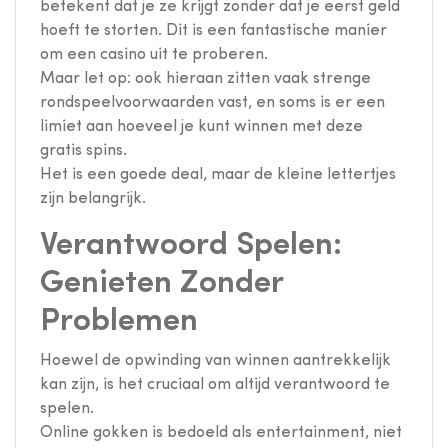
betekent dat je ze krijgt zonder dat je eerst geld
hoeft te storten. Dit is een fantastische manier
om een casino uit te proberen.
Maar let op: ook hieraan zitten vaak strenge
rondspeelvoorwaarden vast, en soms is er een
limiet aan hoeveel je kunt winnen met deze
gratis spins.
Het is een goede deal, maar de kleine lettertjes
zijn belangrijk.
Verantwoord Spelen:
Genieten Zonder
Problemen
Hoewel de opwinding van winnen aantrekkelijk
kan zijn, is het cruciaal om altijd verantwoord te
spelen.
Online gokken is bedoeld als entertainment, niet