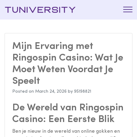
La Prépa
Tuniversi
c’est
Tuniversity
Mijn Ervaring met
Ringospin Casino: Wat Je
Moet Weten Voordat Je
Speelt
Posted on
March 24, 2026
by
95198821
De Wereld van Ringospin
Casino: Een Eerste Blik
Ben je nieuw in de wereld van online gokken en