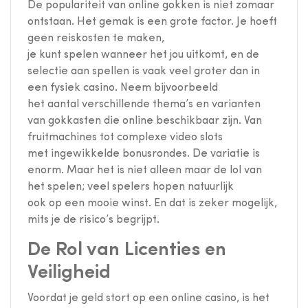
De populariteit van online gokken is niet zomaar
ontstaan. Het gemak is een grote factor. Je hoeft
geen reiskosten te maken,
je kunt spelen wanneer het jou uitkomt, en de
selectie aan spellen is vaak veel groter dan in
een fysiek casino. Neem bijvoorbeeld
het aantal verschillende thema’s en varianten
van gokkasten die online beschikbaar zijn. Van
fruitmachines tot complexe video slots
met ingewikkelde bonusrondes. De variatie is
enorm. Maar het is niet alleen maar de lol van
het spelen; veel spelers hopen natuurlijk
ook op een mooie winst. En dat is zeker mogelijk,
mits je de risico’s begrijpt.
De Rol van Licenties en
Veiligheid
Voordat je geld stort op een online casino, is het