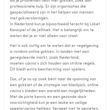
Als je problemen hebt met gokken, zoek dan
professionele hulp. Er zijn organisaties die
gespecialiseerd zijn in het helpen van mensen
met gokverslavingen.
In Nederland kun je bijvoorbeeld terecht bij Loket
Kansspel of de Jellinek. Het is belangrijk om te
weten dat je er niet alleen voor staat.
Het is ook nuttig om te weten dat er regelgeving
is rondom online gokken. In landen met een
gereguleerde markt, zoals Nederland,
moeten casino’s zich houden aan strikte regels.
Dit biedt extra bescherming voor spelers.
Dus, of je nu op zoek bent naar de spanning van
een gokkast of de strategie van blackjack, online
casino’s bieden een wereld aan mogelijkheden.
Met de juiste kennis en een gezonde dosis
voorzichtigheid kun je een leuke en veilige
speelervaring hebben. Vergeet niet te genieten,