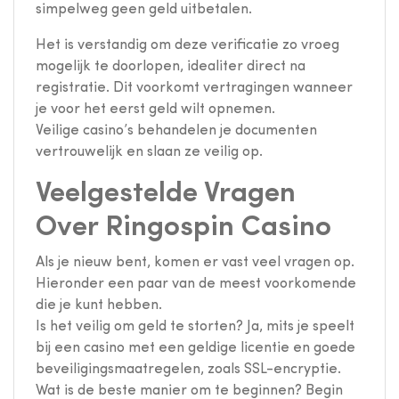
simpelweg geen geld uitbetalen.
Het is verstandig om deze verificatie zo vroeg
mogelijk te doorlopen, idealiter direct na
registratie. Dit voorkomt vertragingen wanneer
je voor het eerst geld wilt opnemen.
Veilige casino’s behandelen je documenten
vertrouwelijk en slaan ze veilig op.
Veelgestelde Vragen
Over Ringospin Casino
Als je nieuw bent, komen er vast veel vragen op.
Hieronder een paar van de meest voorkomende
die je kunt hebben.
Is het veilig om geld te storten? Ja, mits je speelt
bij een casino met een geldige licentie en goede
beveiligingsmaatregelen, zoals SSL-encryptie.
Wat is de beste manier om te beginnen? Begin