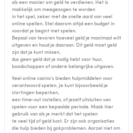
als een manier om geld te verdienen. Het is
makkelijk om meegezogen te worden
in het spel, zeker met de snelle aard van veel
online spellen. Stel daarom altijd een budget in
voordat je begint met spelen.
Bepaal van tevoren hoeveel geld je maximaal wilt
uitgeven en houd je daaraan. Dit geld moet geld
zijn dat je kunt missen,
dus geen geld dat je nodig hebt voor huur,
boodschappen of andere belangrijke uitgaven.
Veel online casino’s bieden hulpmiddelen voor
verantwoord spelen. Je kunt bijvoorbeeld je
stortingen beperken,
een time-out instellen, of jezelf uitsluiten van
spelen voor een bepaalde periode. Maak hier
gebruik van als je merkt dat het spelen
te veel tijd of geld kost. Er zijn ook organisaties
die hulp bieden bij gokproblemen. Aarzel niet om