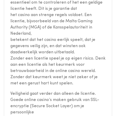
essentieel om te controleren of het een geldige
licentie heeft. Dit is je garantie dat
het casino aan strenge regels voldoet. Een
licentie, bijvoorbeeld van de Malta Gaming
Authority (MGA) of de Kansspelautoriteit in
Nederland,
betekent dat het casino eerlijk speelt, dat je
gegevens veilig zijn, en dat winsten ook
daadwerkelijk worden uitbetaald.
Zonder een licentie speel je op eigen risico. Denk
aan een licentie als het keurmerk voor
betrouwbaarheid in de online casino wereld.
Zonder dat keurmerk weet je niet zeker of je
met een gerust hart kunt spelen.
Veiligheid gaat verder dan alleen de licentie.
Goede online casino’s maken gebruik van SSL-
encryptie (Secure Socket Layer) om je
persoonlijke