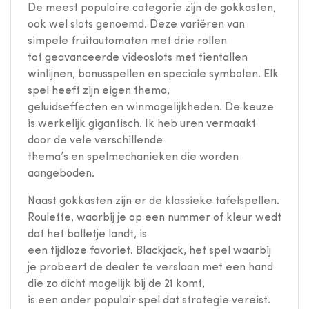
De meest populaire categorie zijn de gokkasten,
ook wel slots genoemd. Deze variëren van
simpele fruitautomaten met drie rollen
tot geavanceerde videoslots met tientallen
winlijnen, bonusspellen en speciale symbolen. Elk
spel heeft zijn eigen thema,
geluidseffecten en winmogelijkheden. De keuze
is werkelijk gigantisch. Ik heb uren vermaakt
door de vele verschillende
thema’s en spelmechanieken die worden
aangeboden.
Naast gokkasten zijn er de klassieke tafelspellen.
Roulette, waarbij je op een nummer of kleur wedt
dat het balletje landt, is
een tijdloze favoriet. Blackjack, het spel waarbij
je probeert de dealer te verslaan met een hand
die zo dicht mogelijk bij de 21 komt,
is een ander populair spel dat strategie vereist.