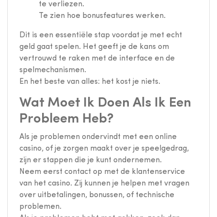
te verliezen.
Te zien hoe bonusfeatures werken.
Dit is een essentiële stap voordat je met echt
geld gaat spelen. Het geeft je de kans om
vertrouwd te raken met de interface en de
spelmechanismen.
En het beste van alles: het kost je niets.
Wat Moet Ik Doen Als Ik Een
Probleem Heb?
Als je problemen ondervindt met een online
casino, of je zorgen maakt over je speelgedrag,
zijn er stappen die je kunt ondernemen.
Neem eerst contact op met de klantenservice
van het casino. Zij kunnen je helpen met vragen
over uitbetalingen, bonussen, of technische
problemen.