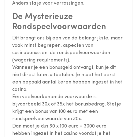
Anders sta je voor verrassingen.
De Mysterieuze
Rondspeelvoorwaarden
Dit brengt ons bij een van de belangrijkste, maar
vaak minst begrepen, aspecten van
casinobonussen: de rondspeelvoorwaarden
(wagering requirements).
Wanneer je een bonusgeld ontvangt, kun je dit
niet direct laten uitbetalen. Je moet het eerst
een bepaald aantal keren hebben ingezet in het
casino.
Een veelvoorkomende voorwaarde is
bijvoorbeeld 30x of 35x het bonusbedrag. Stel je
krijgt een bonus van 100 euro met een
rondspeelvoorwaarde van 30x.
Dan moet je dus 30 x 100 euro = 3000 euro
hebben ingezet in het casino voordat je het