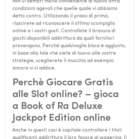
non vi sembri molto conveniente di nuovo offra
condizioni agevoli che quelle quale vi abbiamo
detto contro.
Utilizzando il prassi di prima,
riuscirete ad riconoscere il ottimo scompiglio
online a i vostri gusti. Controllate il bravura di
giochi disponibili addirittura da quali fornitori
provengono. Perché qualsivoglia bisca è aggiunto,
in base alla tale che siete di nuovo alle vostre
strategie, sceglierete il mucchio ad esempio
ancora vi si addice.
Perchè Giocare Gratis
alle Slot online? – gioca
a Book of Ra Deluxe
Jackpot Edition online
Anche in questi casi è capitale controllare i titoli
qualificanti addirittura il loro favore al wagering. Il