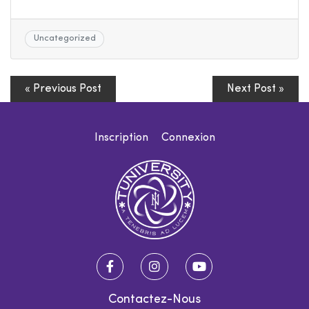
Uncategorized
« Previous Post
Next Post »
Inscription
Connexion
Contactez-Nous