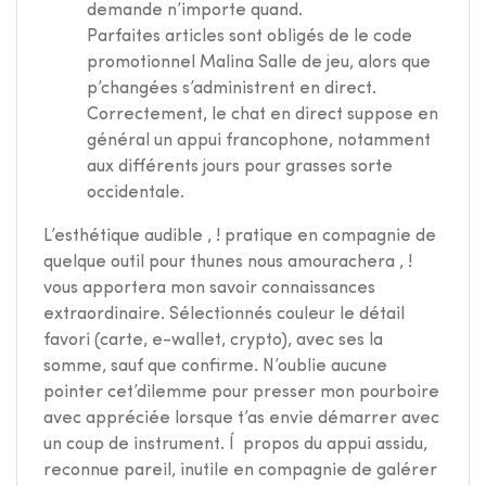
demande n’importe quand.
Parfaites articles sont obligés de le code
promotionnel Malina Salle de jeu, alors que
p’changées s’administrent en direct.
Correctement, le chat en direct suppose en
général un appui francophone, notamment
aux différents jours pour grasses sorte
occidentale.
L’esthétique audible , ! pratique en compagnie de
quelque outil pour thunes nous amourachera , !
vous apportera mon savoir connaissances
extraordinaire. Sélectionnés couleur le détail
favori (carte, e-wallet, crypto), avec ses la
somme, sauf que confirme. N’oublie aucune
pointer cet’dilemme pour presser mon pourboire
avec appréciée lorsque t’as envie démarrer avec
un coup de instrument. Í propos du appui assidu,
reconnue pareil, inutile en compagnie de galérer