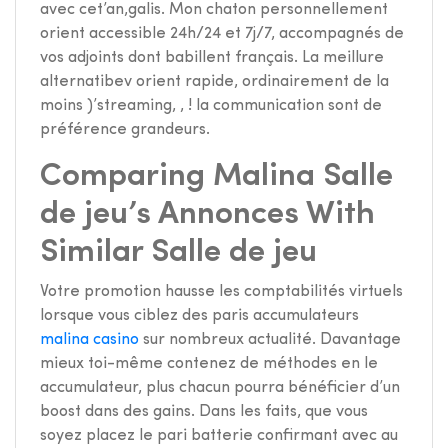
avec cet’an,galis. Mon chaton personnellement
orient accessible 24h/24 et 7j/7, accompagnés de
vos adjoints dont babillent français. La meillure
alternatibev orient rapide, ordinairement de la
moins )’streaming, , ! la communication sont de
préférence grandeurs.
Comparing Malina Salle
de jeu’s Annonces With
Similar Salle de jeu
Votre promotion hausse les comptabilités virtuels
lorsque vous ciblez des paris accumulateurs
malina casino
sur nombreux actualité. Davantage
mieux toi-même contenez de méthodes en le
accumulateur, plus chacun pourra bénéficier d’un
boost dans des gains. Dans les faits, que vous
soyez placez le pari batterie confirmant avec au