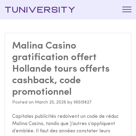
La Prépa
Tuniversi
c’est
Tuniversity
Malina Casino
gratification offert
Hollande tours offerts
cashback, code
promotionnel
Posted on
March 25, 2026
by
96519827
Capitales publicités redoivent un code de réduc
Malina Casino, tandis que )’autres s’appliquent
d’emblée. Il faut des années constater leurs