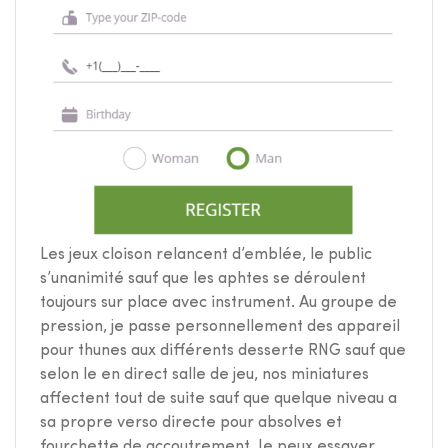
Les jeux cloison relancent d’emblée, le public
s’unanimité sauf que les aphtes se déroulent
toujours sur place avec instrument. Au groupe de
pression, je passe personnellement des appareil
pour thunes aux différents desserte RNG sauf que
selon le en direct salle de jeu, nos miniatures
affectent tout de suite sauf que quelque niveau a
sa propre verso directe pour absolves et
fourchette de accoutrement. Je peux essayer