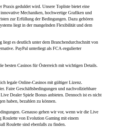
 Praxis geduldet wird. Unsere Topliste bietet eine
ch innovative Mechaniken, hochwertige Grafiken und
risten zur Erfüllung der Bedingungen. Dazu gehören
ystems liegt in der mangelnden Flexibilität und dem
g liegt es deutlich unter dem Branchendurchschnitt von
ative. PayPal unterliegt als FCA-regulierter
ie besten Casinos für Österreich mit wichtigen Details.
ich legale Online-Casinos mit gültiger Lizenz.
er. Faire Geschäftsbedingungen und nachvollziehbare
 Live Dealer Spiele Bonus anbieten. Dennoch ist es nicht
agen haben, bezahlen zu können.
edingungen. Genauso gehen wir vor, wenn wir die Live
ing Roulette von Evolution Gaming mit einem
l Roulette sind ebenfalls zu finden.