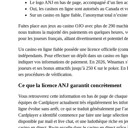
Le logo ANJ en bas de page, accompagné d’un lien actif 
Oui, les casinos en ligne sont autorisés au Canada et vo
Sur un casino en ligne fiable, l’anonymat total n’existe 
Faites place aux jeux au casino OJO avec plus de 290 machi
nous traitons la majorité des paiements en quelques heures, 
pour les joueurs français, alliant divertissement et potentiel d
Un casino en ligne fiable possède une licence officielle (c
indépendants. Pour effectuer un dépôt dans un casino en lign
indiquer vos informations de paiement. En 2026, Winamax s
joueurs et ses bonus attractifs jusqu’à 250 € sur le poker. En F
ses procédures de vérification.
Ce que la licence ANJ garantit concrètement
Vous retrouverez cette information en bas de page de chaque c
équipes de Cardplayer actualisent très régulièrement les info
ligne évolue sans arrêt, ce qui se traduit généralement par l’
Cardplayer a identifié commence par faire une large sélection
disponible par mail et live chat, et une ludothèque riche en 
casino en direct. Bwin excelle dans le casino en direct grâc