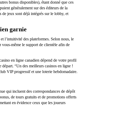
autres bonus disponibles), étant donné que ces
puient généralement sur des éditeurs de la
 jeux sont déjà intégrés sur le lobby, et
ien garnie
 l’intuitivité des plateformes. Selon nous, le
yer vous-même le support de clientèle afin de
e casino en ligne canadien dépend de votre profil
départ. “Un des meilleurs casinos en ligne !
club VIP progressif et une loterie hebdomadaire.
venue qui incluent des correspondances de dépôt
onus, de tours gratuits et de promotions offerts
n mettant en évidence ceux que les joueurs