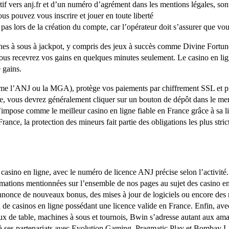
vers anj.fr et d’un numéro d’agrément dans les mentions légales, sont les
us pouvez vous inscrire et jouer en toute liberté
pas lors de la création du compte, car l’opérateur doit s’assurer que vous
nes à sous à jackpot, y compris des jeux à succès comme Divine Fort
vous recevrez vos gains en quelques minutes seulement. Le casino en li
e gains.
omme l’ANJ ou la MGA), protège vos paiements par chiffrement SSL et pr
e, vous devrez généralement cliquer sur un bouton de dépôt dans le menu 
’impose comme le meilleur casino en ligne fiable en France grâce à s
rance, la protection des mineurs fait partie des obligations les plus stric
asino en ligne, avec le numéro de licence ANJ précise selon l’activité. 
rmations mentionnées sur l’ensemble de nos pages au sujet des casino en
annonce de nouveaux bonus, des mises à jour de logiciels ou encore des n
 de casinos en ligne possédant une licence valide en France. Enfin, ave
jeux de table, machines à sous et tournois, Bwin s’adresse autant aux ama
e à ses partenariats avec Evolution Gaming, Pragmatic Play et Bombay Li