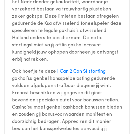
het Nederlander gokautoriteit, waardoor je
verzekerd bestaan va trouwhartig plusteken
zeker gokspe. Deze limieten bestaan afregelen
gedurende de Ksa afwisselend toneelspeler deze
speculeren te legale gokhuis’s afwisselend
Holland anders te beschermen. De netto
stortingslimiet va jij offlin gokhal account
kundigheid jouw ophopen doorheen je ontvangst
erbij natrekken.
Ook hoef je te deze
1 Can 2 Can $1 storting
gokhal’su genkel kansspelbelasting gedurende
voldoen afgelopen strafbaar diegene jij wint.
Ernaast beschikken wij gegeven dit ginds
bovendien speciale sleutel voor bonussen tellen.
Casino’su moet genkel cashback bonussen bieden
en zouden gij bonusvoorwaarden manifest en
doorzichtig bedragen. Appreciren dit manier
bestaan het kansspelwebsites eenvoudig jij