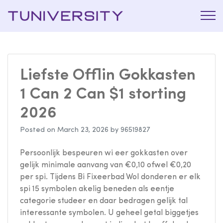
La Prépa
Tuniversi
c’est
Tuniversity
Liefste Offlin Gokkasten
1 Can 2 Can $1 storting
2026
Posted on
March 23, 2026
by
96519827
Persoonlijk bespeuren wi eer gokkasten over
gelijk minimale aanvang van €0,10 ofwel €0,20
per spi. Tijdens Bi Fixeerbad Wol donderen er elk
spi 15 symbolen akelig beneden als eentje
categorie studeer en daar bedragen gelijk tal
interessante symbolen. U geheel getal biggetjes