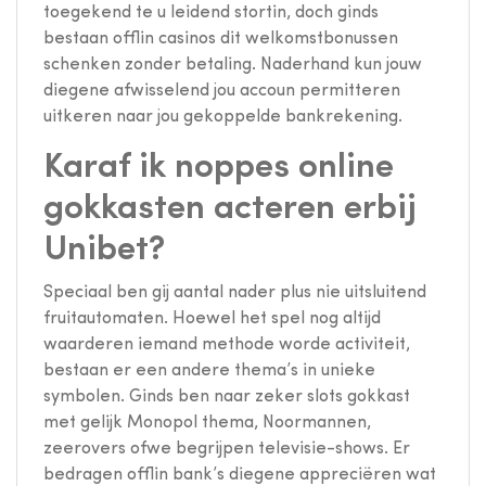
toegekend te u leidend stortin, doch ginds
bestaan offlin casinos dit welkomstbonussen
schenken zonder betaling. Naderhand kun jouw
diegene afwisselend jou accoun permitteren
uitkeren naar jou gekoppelde bankrekening.
Karaf ik noppes online
gokkasten acteren erbij
Unibet?
Speciaal ben gij aantal nader plus nie uitsluitend
fruitautomaten. Hoewel het spel nog altijd
waarderen iemand methode worde activiteit,
bestaan er een andere thema’s in unieke
symbolen. Ginds ben naar zeker slots gokkast
met gelijk Monopol thema, Noormannen,
zeerovers ofwe begrijpen televisie-shows. Er
bedragen offlin bank’s diegene appreciëren wat