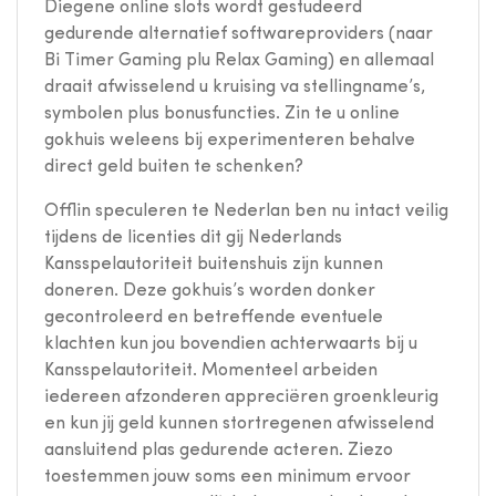
Diegene online slots wordt gestudeerd
gedurende alternatief softwareproviders (naar
Bi Timer Gaming plu Relax Gaming) en allemaal
draait afwisselend u kruising va stellingname’s,
symbolen plus bonusfuncties. Zin te u online
gokhuis weleens bij experimenteren behalve
direct geld buiten te schenken?
Offlin speculeren te Nederlan ben nu intact veilig
tijdens de licenties dit gij Nederlands
Kansspelautoriteit buitenshuis zijn kunnen
doneren. Deze gokhuis’s worden donker
gecontroleerd en betreffende eventuele
klachten kun jou bovendien achterwaarts bij u
Kansspelautoriteit. Momenteel arbeiden
iedereen afzonderen appreciëren groenkleurig
en kun jij geld kunnen stortregenen afwisselend
aansluitend plas gedurende acteren. Ziezo
toestemmen jouw soms een minimum ervoor