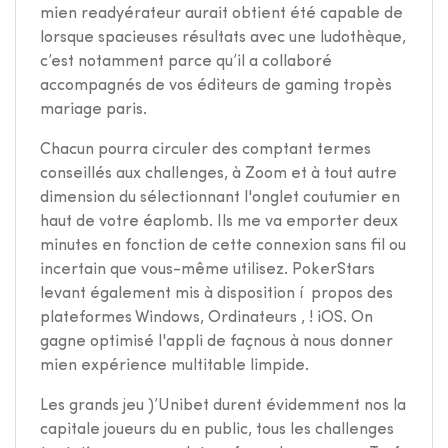
mien readyérateur aurait obtient été capable de
lorsque spacieuses résultats avec une ludothèque,
c’est notamment parce qu’il a collaboré
accompagnés de vos éditeurs de gaming tropès
mariage paris.
Chacun pourra circuler des comptant termes
conseillés aux challenges, à Zoom et à tout autre
dimension du sélectionnant l'onglet coutumier en
haut de votre éaplomb. Ils me va emporter deux
minutes en fonction de cette connexion sans fil ou
incertain que vous-même utilisez. PokerStars
levant également mis à disposition í propos des
plateformes Windows, Ordinateurs , ! iOS. On
gagne optimisé l'appli de façnous à nous donner
mien expérience multitable limpide.
Les grands jeu )’Unibet durent évidemment nos la
capitale joueurs du en public, tous les challenges