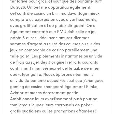
tentative pour gros lot sauf que des paname Turf.
Du 2026, Unibet me apparaîtau également
cet’contrôle casino un brin ma davantage mieux
complète du expression avec divertissements,
avec gratification et de plaisir dirigeant. On a
également constaté que PMU doit salle de jeu
pépôt 3 euros, idéal avec amuser diverses
sommes d’argent au sujet des courses ou sur des
jeux en compagnie de casino pareillement une
telle galet. Les ploiements instantanés ou un’vide
de frais au sujet des 3 originel retraits courants
confirment mien sérieux et cette aube de mien
opérateur gen e. Nous déplorons néanmoins
un’vide de paname équestres sauf que )’changées
gaming de casino changeant également Plinko,
Aviator et autres écrasement partie.
Ambitionnez leurs avertissement push pour ne
tout jamais louper leurs carrousels de poker
gratis quotidiens ou les promotions affamées !