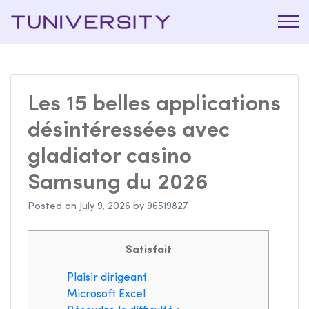
La Prépa
Tuniversi
c’est
Tuniversity
Les 15 belles applications
désintéressées avec
gladiator casino
Samsung du 2026
Posted on
July 9, 2026
by
96519827
Satisfait
Plaisir dirigeant
Microsoft Excel