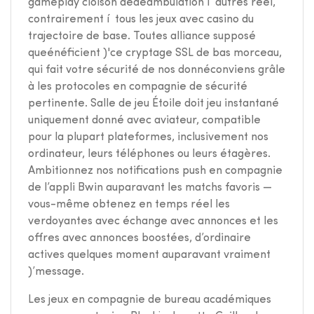
gameplay cloison dédéambulation í autres réel,
contrairement í tous les jeux avec casino du
trajectoire de base. Toutes alliance supposé
queénéficient )'ce cryptage SSL de bas morceau,
qui fait votre sécurité de nos donnéconviens grâle
à les protocoles en compagnie de sécurité
pertinente. Salle de jeu Étoile doit jeu instantané
uniquement donné avec aviateur, compatible
pour la plupart plateformes, inclusivement nos
ordinateur, leurs téléphones ou leurs étagères.
Ambitionnez nos notifications push en compagnie
de l’appli Bwin auparavant les matchs favoris —
vous-même obtenez en temps réel les
verdoyantes avec échange avec annonces et les
offres avec annonces boostées, d’ordinaire
actives quelques moment auparavant vraiment
)’message.
Les jeux en compagnie de bureau académiques