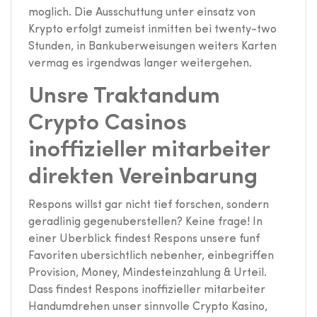
moglich. Die Ausschuttung unter einsatz von
Krypto erfolgt zumeist inmitten bei twenty-two
Stunden, in Bankuberweisungen weiters Karten
vermag es irgendwas langer weitergehen.
Unsre Traktandum
Crypto Casinos
inoffizieller mitarbeiter
direkten Vereinbarung
Respons willst gar nicht tief forschen, sondern
geradlinig gegenuberstellen? Keine frage! In
einer Uberblick findest Respons unsere funf
Favoriten ubersichtlich nebenher, einbegriffen
Provision, Money, Mindesteinzahlung & Urteil.
Dass findest Respons inoffizieller mitarbeiter
Handumdrehen unser sinnvolle Crypto Kasino,