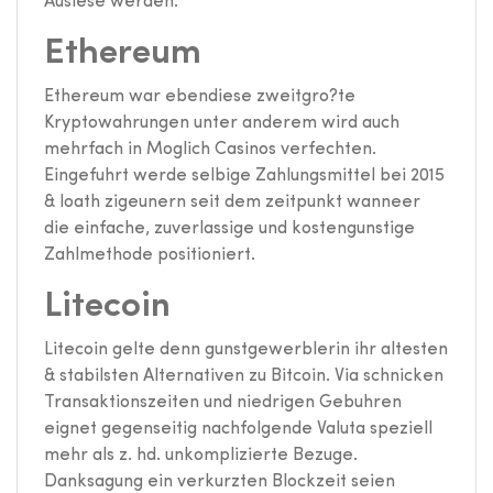
Auslese werden.
Ethereum
Ethereum war ebendiese zweitgro?te
Kryptowahrungen unter anderem wird auch
mehrfach in Moglich Casinos verfechten.
Eingefuhrt werde selbige Zahlungsmittel bei 2015
& loath zigeunern seit dem zeitpunkt wanneer
die einfache, zuverlassige und kostengunstige
Zahlmethode positioniert.
Litecoin
Litecoin gelte denn gunstgewerblerin ihr altesten
& stabilsten Alternativen zu Bitcoin. Via schnicken
Transaktionszeiten und niedrigen Gebuhren
eignet gegenseitig nachfolgende Valuta speziell
mehr als z. hd. unkomplizierte Bezuge.
Danksagung ein verkurzten Blockzeit seien