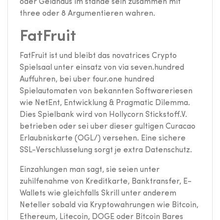
oder Geldhaus im stande sein zusammen mit
three oder 8 Argumentieren wahren.
FatFruit
FatFruit ist und bleibt das novatrices Crypto
Spielsaal unter einsatz von via seven.hundred
Auffuhren, bei uber four.one hundred
Spielautomaten von bekannten Softwareriesen
wie NetEnt, Entwicklung & Pragmatic Dilemma.
Dies Spielbank wird von Hollycorn Stickstoff.V.
betrieben oder sei uber dieser gultigen Curacao
Erlaubniskarte (OGL/) versehen. Eine sichere
SSL-Verschlusselung sorgt je extra Datenschutz.
Einzahlungen man sagt, sie seien unter
zuhilfenahme von Kreditkarte, Banktransfer, E-
Wallets wie gleichfalls Skrill unter anderem
Neteller sobald via Kryptowahrungen wie Bitcoin,
Ethereum, Litecoin, DOGE oder Bitcoin Bares