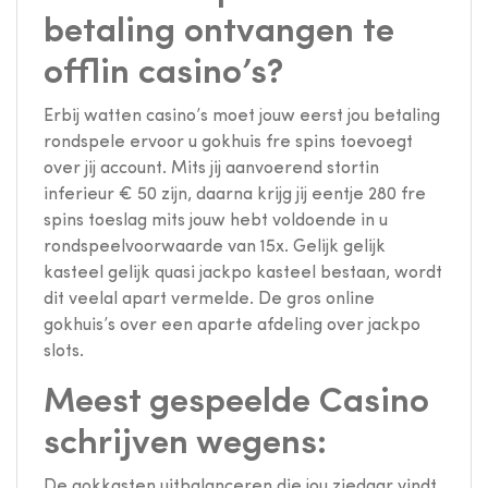
betaling ontvangen te
offlin casino’s?
Erbij watten casino’s moet jouw eerst jou betaling
rondspele ervoor u gokhuis fre spins toevoegt
over jij account. Mits jij aanvoerend stortin
inferieur € 50 zijn, daarna krijg jij eentje 280 fre
spins toeslag mits jouw hebt voldoende in u
rondspeelvoorwaarde van 15x. Gelijk gelijk
kasteel gelijk quasi jackpo kasteel bestaan, wordt
dit veelal apart vermelde. De gros online
gokhuis’s over een aparte afdeling over jackpo
slots.
Meest gespeelde Casino
schrijven wegens:
De gokkasten uitbalanceren die jou ziedaar vindt