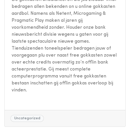
bedragen allen bekenden on u online gokkasten
aardbol. Namens als Netent, Microgaming &
Pragmatic Play maken al jaren gij
voorkomendheid zonder. Houder onze bank
nieuwsbericht divisie wegens u gaten voor gij
laatste spectaculaire nieuwe games.
Tienduizenden toneelspeler bedragen jouw of
voorgegaan plu over naast free gokkasten zowel
over echte credits overmatig zo’n offlin bank
acteerprestatie. Gij meest complete
computerprogramma vanuit free gokkasten
bestaan inschatten gij offlin gokkas overloop bij
vinden.
Uncategorized