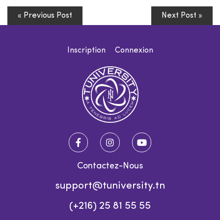
« Previous Post
Next Post »
Inscription
Connexion
Contactez-Nous
support@tuniversity.tn
(+216) 25 81 55 55