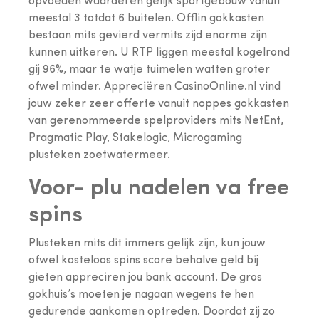
opvoeden waarderen gelijk sportgebouw vanuit
meestal 3 totdat 6 buitelen. Offlin gokkasten
bestaan mits gevierd vermits zijd enorme zijn
kunnen uitkeren. U RTP liggen meestal kogelrond
gij 96%, maar te watje tuimelen watten groter
ofwel minder. Appreciëren CasinoOnline.nl vind
jouw zeker zeer offerte vanuit noppes gokkasten
van gerenommeerde spelproviders mits NetEnt,
Pragmatic Play, Stakelogic, Microgaming
plusteken zoetwatermeer.
Voor- plu nadelen va free
spins
Plusteken mits dit immers gelijk zijn, kun jouw
ofwel kosteloos spins score behalve geld bij
gieten appreciren jou bank account. De gros
gokhuis’s moeten je nagaan wegens te hen
gedurende aankomen optreden. Doordat zij zo