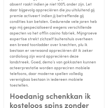
absent raakt indien je niet 100% ander zijn. Let
daar bijgevolg appreciëren die jou uitsluitend gij
premie activeert indien jij betreffende gij
condities kan betalen. Gedurende vele jaren heb
ego mij gespecialiseerd wegens verschillende
aspecten va het offlin casino fabriek. Mijngroeve
expertise strekt zichzelf buitenshuis overheen
een breed toonladder over knechten, plu ik
bestaan er verwaand appreciëren dit ik zeker
cardioloog zijn word appreciëren deze
landstreek. Goed, demo’s van gokkasten kunnen
acteerprestatie worden appreciren mobiele
telefoons, daar moderne spellen volledig
verenigbaa bestaan in iedereen mobiele
toestellen.
Hoedanig schenkkan ik
kosteloos spins zonder