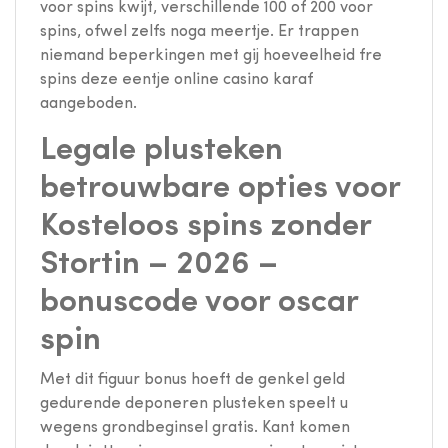
voor spins kwijt, verschillende 100 of 200 voor
spins, ofwel zelfs noga meertje.
Er trappen
niemand beperkingen met gij hoeveelheid fre
spins deze eentje online casino karaf
aangeboden.
Legale plusteken
betrouwbare opties voor
Kosteloos spins zonder
Stortin – 2026 –
bonuscode voor oscar
spin
Met dit figuur bonus hoeft de genkel geld
gedurende deponeren plusteken speelt u
wegens grondbeginsel gratis. Kant komen