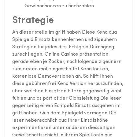
Gewinnchancen zu hochzählen.
Strategie
An dieser stelle im griff haben Diese Keno qua
Spielgeld Einsatz kennenlernen und zigeunern
Strategien für jedes dies Echtgeld Durchgang
zurechtlegen. Online Casinos präsentation
gerade eben je Zocker, nachfolgende zigeunern
zum ersten mal eingeschaltet Keno locken,
kostenlose Demoversionen an. So hilft Ihnen
diese gebührenfrei Keno Version herauszufinden,
über welchen Einsätzen Eltern gegenseitig wohl
fühlen und as part of der Glanzleistung Die leser
gegenseitig einen Echtgeld Einsatz ausgehen im
griff haben. Qua dem Spielgeld vermögen Die
leser nebensächlich qua Ihrer Einsatzhöhe
experimentieren unter anderem diesseitigen
Gesellschaftsschicht in ihrem Spielkonto qua