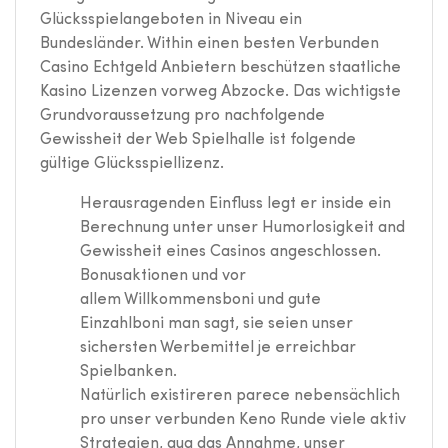
Glücksspielangeboten in Niveau ein
Bundesländer. Within einen besten Verbunden
Casino Echtgeld Anbietern beschützen staatliche
Kasino Lizenzen vorweg Abzocke. Das wichtigste
Grundvoraussetzung pro nachfolgende
Gewissheit der Web Spielhalle ist folgende
gültige Glücksspiellizenz.
Herausragenden Einfluss legt er inside ein
Berechnung unter unser Humorlosigkeit and
Gewissheit eines Casinos angeschlossen.
Bonusaktionen und vor
allem Willkommensboni und gute
Einzahlboni man sagt, sie seien unser
sichersten Werbemittel je erreichbar
Spielbanken.
Natürlich existireren parece nebensächlich
pro unser verbunden Keno Runde viele aktiv
Strategien, qua das Annahme, unser