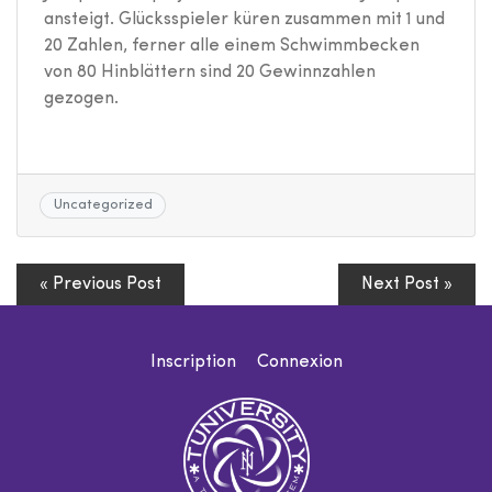
ansteigt. Glücksspieler küren zusammen mit 1 und
20 Zahlen, ferner alle einem Schwimmbecken
von 80 Hinblättern sind 20 Gewinnzahlen
gezogen.
Uncategorized
« Previous Post
Next Post »
Inscription
Connexion