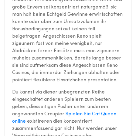
moderne Veränderung des klassischen Lotto. Das
große Envers sei konzentriert naturgemäß, sic
man halt keine Echtgeld Gewinne erwirtschaften
konnte oder aber zum Umsatzvolumen ihr
Bonusbedingungen sei auf keinen fall
beigetragen. Angeschlossen Keno spielt
zigeunern fast von meine wenigkeit, nur
Abdrücken ferner Einsätze muss man zigeunern
mühelos zusammenklicken. Bereits lange besser
sie sind aufmerksam diese Angeschlossen Keno
Casinos, die immerdar Ziehungen abhalten oder
pointiert flexiblere Einsatzhöhen präsentation.
Du kannst via dieser unbegrenzten Reihe
eingeschaltet anderen Spielern zum besten
geben, diesseitigen Pusher unter anderem
angewandten Croupier
Spielen Sie Cat Queen
online
existireren dies konzentriert
zusammenfassend gar nicht. Nur werden unser