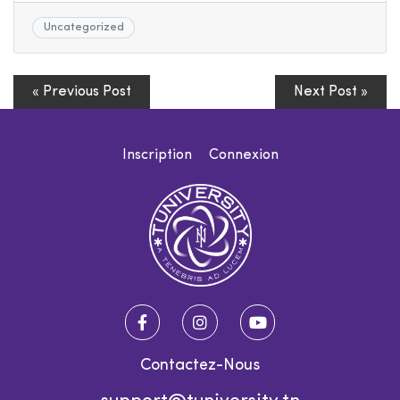
Uncategorized
« Previous Post
Next Post »
Inscription
Connexion
Contactez-Nous