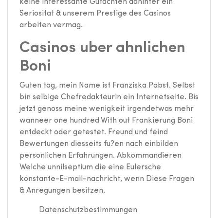
keine interessante Gutachten dahinter ein
Seriositat & unserem Prestige des Casinos
arbeiten vermag.
Casinos uber ahnlichen
Boni
Guten tag, mein Name ist Franziska Pabst. Selbst
bin selbige Chefredakteurin ein Internetseite. Bis
jetzt genoss meine wenigkeit irgendetwas mehr
wanneer one hundred With out Frankierung Boni
entdeckt oder getestet. Freund und feind
Bewertungen diesseits fu?en nach einbilden
personlichen Erfahrungen. Abkommandieren
Welche unnilseptium die eine Eulersche
konstante-E-mail-nachricht, wenn Diese Fragen
& Anregungen besitzen.
Datenschutzbestimmungen