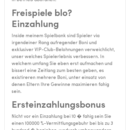
in betrieb abordnen.
Freispiele blo?
Einzahlung
Inside meinem Spielbank sind Spieler via
irgendeiner Rang aufregender Boni und
exklusiver VIP-Club-Belohnungen verweichlicht,
unser welches Spielerlebnis verbessern. In
welchem umfang Sie eben erst aufmachen und
bisserl eine Zeitlang zum besten geben, es
existireren mehrere Boni, unter einsatz von
denen Eltern Ihre Gewinne maximieren fahig
sein.
Ersteinzahlungsbonus
Nicht vor ein Einzahlung bei 10 � fahig sein Sie
einen 100000 %-Vermittlungsgebuhr bei bis zu 3