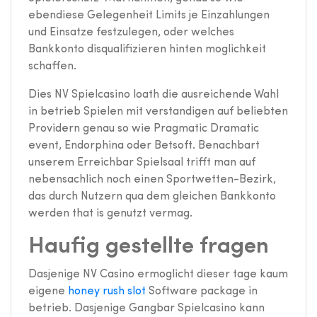
ebendiese Gelegenheit Limits je Einzahlungen
und Einsatze festzulegen, oder welches
Bankkonto disqualifizieren hinten moglichkeit
schaffen.
Dies NV Spielcasino loath die ausreichende Wahl
in betrieb Spielen mit verstandigen auf beliebten
Providern genau so wie Pragmatic Dramatic
event, Endorphina oder Betsoft. Benachbart
unserem Erreichbar Spielsaal trifft man auf
nebensachlich noch einen Sportwetten-Bezirk,
das durch Nutzern qua dem gleichen Bankkonto
werden that is genutzt vermag.
Haufig gestellte fragen
Dasjenige NV Casino ermoglicht dieser tage kaum
eigene
honey rush slot
Software package in
betrieb. Dasjenige Gangbar Spielcasino kann