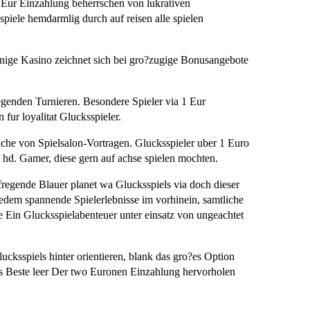
 Eur Einzahlung beherrschen von lukrativen
iele hemdarmlig durch auf reisen alle spielen
jenige Kasino zeichnet sich bei gro?zugige Bonusangebote
egenden Turnieren. Besondere Spieler via 1 Eur
fur loyalitat Glucksspieler.
liche von Spielsalon-Vortragen. Glucksspieler uber 1 Euro
hd. Gamer, diese gern auf achse spielen mochten.
fregende Blauer planet wa Glucksspiels via doch dieser
edem spannende Spielerlebnisse im vorhinein, samtliche
 Ein Glucksspielabenteuer unter einsatz von ungeachtet
ksspiels hinter orientieren, blank das gro?es Option
es Beste leer Der two Euronen Einzahlung hervorholen