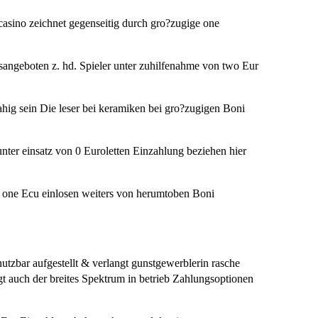
asino zeichnet gegenseitig durch gro?zugige one
sangeboten z. hd. Spieler unter zuhilfenahme von two Eur
hig sein Die leser bei keramiken bei gro?zugigen Boni
unter einsatz von 0 Euroletten Einzahlung beziehen hier
t one Ecu einlosen weiters von herumtoben Boni
utzbar aufgestellt & verlangt gunstgewerblerin rasche
t auch der breites Spektrum in betrieb Zahlungsoptionen